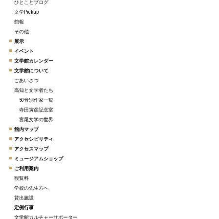
ひとことブログ
文学Pickup
館報
その他
展示
イベント
文学館カレンダー
文学館について
ごあいさつ
高知と文学者たち
50音別作家一覧
寺田寅彦記念室
宮尾文学の世界
館内マップ
アクセシビリティ
アクセスマップ
ミュージアムショップ
ご利用案内
観覧料
学校の先生方へ
貸出施設
定例行事
文学館カルチャーサポーター