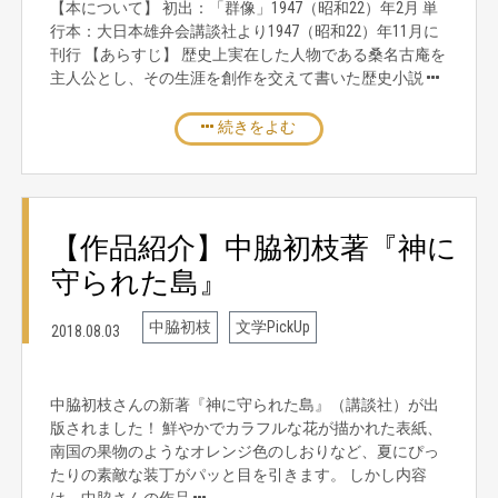
【本について】 初出：「群像」1947（昭和22）年2月 単
行本：大日本雄弁会講談社より1947（昭和22）年11月に
刊行 【あらすじ】 歴史上実在した人物である桑名古庵を
主人公とし、その生涯を創作を交えて書いた歴史小説
続きをよむ
【作品紹介】中脇初枝著『神に
守られた島』
中脇初枝
文学PickUp
2018.08.03
中脇初枝さんの新著『神に守られた島』（講談社）が出
版されました！ 鮮やかでカラフルな花が描かれた表紙、
南国の果物のようなオレンジ色のしおりなど、夏にぴっ
たりの素敵な装丁がパッと目を引きます。 しかし内容