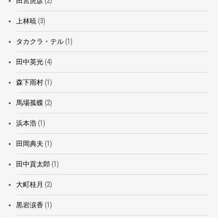
田宮虎彦
(2)
上林暁
(3)
タカクラ・テル
(1)
田中英光
(4)
森下雨村
(1)
馬場孤蝶
(2)
浜本浩
(1)
田岡典夫
(1)
田中貢太郎
(1)
大町桂月
(2)
黒岩涙香
(1)