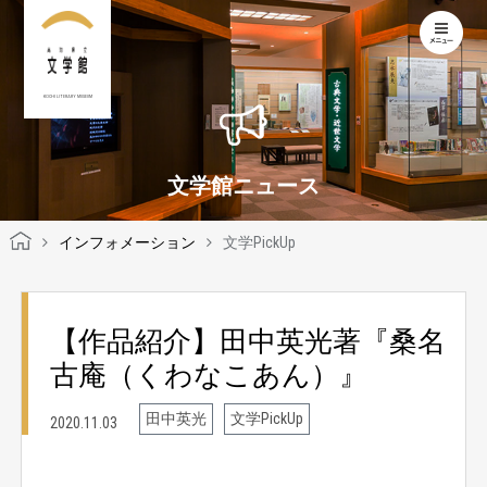
KOCHI LITERARY MUSEUM
文学館ニュース
インフォメーション
文学PickUp
【作品紹介】田中英光著『桑名
古庵（くわなこあん）』
田中英光
文学PickUp
2020.11.03