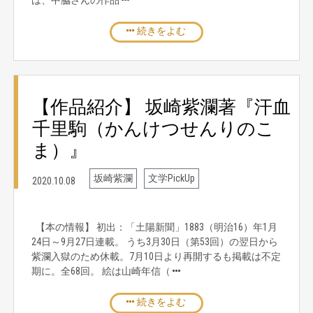
は、中脇さんの作品
続きをよむ
【作品紹介】 坂崎紫瀾著『汗血
千里駒（かんけつせんりのこ
ま）』
坂崎紫瀾
文学PickUp
2020.10.08
【本の情報】 初出：「土陽新聞」1883（明治16）年1月
24日～9月27日連載。 うち3月30日（第53回）の翌日から
紫瀾入獄のため休載。7月10日より再開するも掲載は不定
期に。全68回。 絵は山崎年信（
続きをよむ