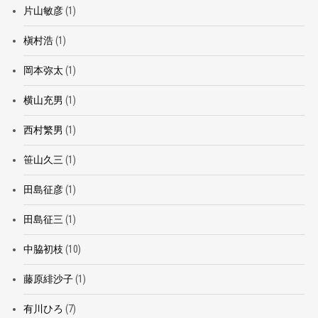
片山敏彦
(1)
槇村浩
(1)
岡本弥太
(1)
横山充男
(1)
西村繁男
(1)
笹山久三
(1)
田島征彦
(1)
田島征三
(1)
中脇初枝
(10)
藤原緋沙子
(1)
有川ひろ
(7)