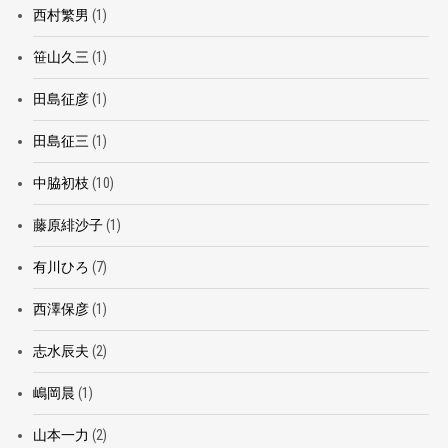
西村繁男
(1)
笹山久三
(1)
田島征彦
(1)
田島征三
(1)
中脇初枝
(10)
藤原緋沙子
(1)
有川ひろ
(7)
西澤保彦
(1)
志水辰夫
(2)
嶋岡晨
(1)
山本一力
(2)