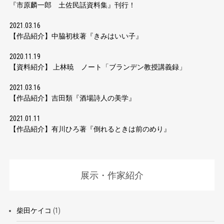
『市原麟一郎 土佐民話資料集』刊行！
2021.03.16
【作品紹介】中脇初枝著『きみはいい子』
2020.11.19
【資料紹介】 上林暁 ノート「ブランデン教授講義録」
2021.03.16
【作品紹介】吉田類『酒場詩人の美学』
2021.01.11
【作品紹介】有川ひろ著『倒れるときは前のめり』
展示・作家紹介
柴田ケイコ
(1)