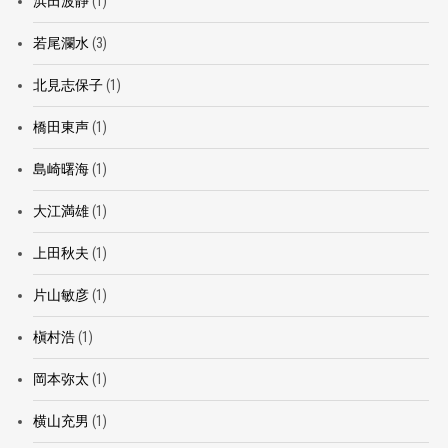
浜田波静
(1)
若尾瀾水
(3)
北見志保子
(1)
橋田東声
(1)
島崎曙海
(1)
大江満雄
(1)
上田秋夫
(1)
片山敏彦
(1)
槇村浩
(1)
岡本弥太
(1)
横山充男
(1)