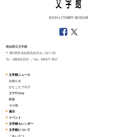
KOCHI LITERARY MUSEUM
高知県立文学館
〒780-0850 高知県高知市丸ノ内1-1-20
Tel：088-822-0231 ／ Fax：088-871-7857
文学館ニュース
お知らせ
ひとことブログ
文学Pickup
館報
その他
展示
イベント
文学館カレンダー
文学館について
ごあいさつ