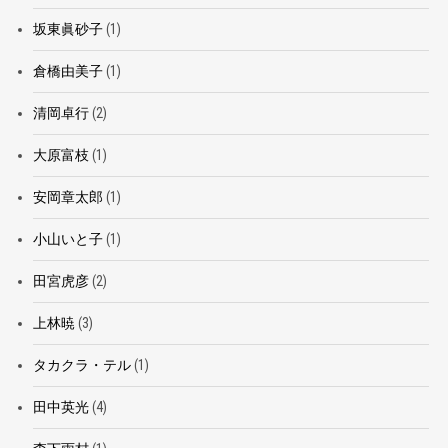
坂東眞砂子
(1)
倉橋由美子
(1)
清岡卓行
(2)
大原富枝
(1)
安岡章太郎
(1)
小山いと子
(1)
田宮虎彦
(2)
上林暁
(3)
タカクラ・テル
(1)
田中英光
(4)