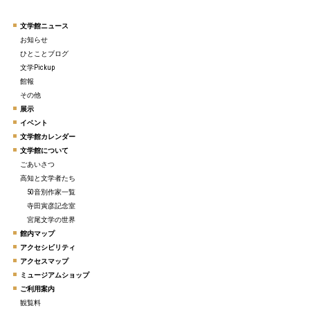
文学館ニュース
お知らせ
ひとことブログ
文学Pickup
館報
その他
展示
イベント
文学館カレンダー
文学館について
ごあいさつ
高知と文学者たち
50音別作家一覧
寺田寅彦記念室
宮尾文学の世界
館内マップ
アクセシビリティ
アクセスマップ
ミュージアムショップ
ご利用案内
観覧料