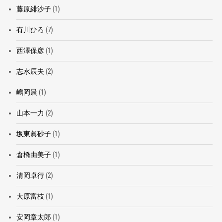
藤原緋沙子
(1)
有川ひろ
(7)
西澤保彦
(1)
志水辰夫
(2)
嶋岡晨
(1)
山本一力
(2)
坂東眞砂子
(1)
倉橋由美子
(1)
清岡卓行
(2)
大原富枝
(1)
安岡章太郎
(1)