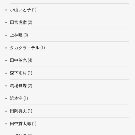
小山いと子
(1)
田宮虎彦
(2)
上林暁
(3)
タカクラ・テル
(1)
田中英光
(4)
森下雨村
(1)
馬場孤蝶
(2)
浜本浩
(1)
田岡典夫
(1)
田中貢太郎
(1)