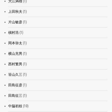
大江満雄
(1)
上田秋夫
(1)
片山敏彦
(1)
槇村浩
(1)
岡本弥太
(1)
横山充男
(1)
西村繁男
(1)
笹山久三
(1)
田島征彦
(1)
田島征三
(1)
中脇初枝
(10)