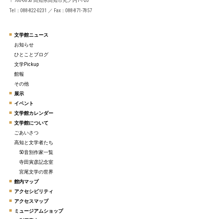
〒780-0850 高知県高知市丸ノ内1-1-20
Tel：088-822-0231 ／ Fax：088-871-7857
文学館ニュース
お知らせ
ひとことブログ
文学Pickup
館報
その他
展示
イベント
文学館カレンダー
文学館について
ごあいさつ
高知と文学者たち
50音別作家一覧
寺田寅彦記念室
宮尾文学の世界
館内マップ
アクセシビリティ
アクセスマップ
ミュージアムショップ