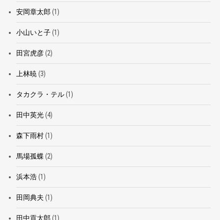
安岡章太郎
(1)
小山いと子
(1)
田宮虎彦
(2)
上林暁
(3)
タカクラ・テル
(1)
田中英光
(4)
森下雨村
(1)
馬場孤蝶
(2)
浜本浩
(1)
田岡典夫
(1)
田中貢太郎
(1)