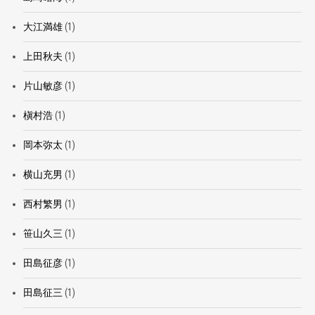
大江満雄
(1)
上田秋夫
(1)
片山敏彦
(1)
槇村浩
(1)
岡本弥太
(1)
横山充男
(1)
西村繁男
(1)
笹山久三
(1)
田島征彦
(1)
田島征三
(1)