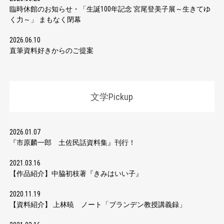
臨時休館のお知らせ・「生誕100年記念 宮尾登美子展～生きてゆ
く力～」 まもなく閉幕
2026.06.10
直筆資料好きからのご提案
文学Pickup
2026.01.07
『市原麟一郎 土佐民話資料集』刊行！
2021.03.16
【作品紹介】中脇初枝著『きみはいい子』
2020.11.19
【資料紹介】 上林暁 ノート「ブランデン教授講義録」