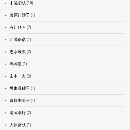
中脇初枝
(10)
藤原緋沙子
(1)
有川ひろ
(7)
西澤保彦
(1)
志水辰夫
(2)
嶋岡晨
(1)
山本一力
(2)
坂東眞砂子
(1)
倉橋由美子
(1)
清岡卓行
(2)
大原富枝
(1)