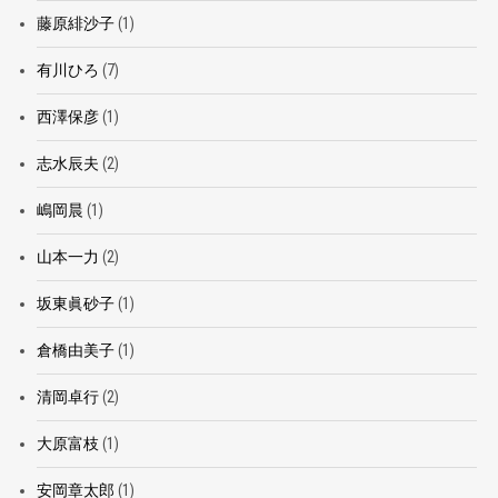
藤原緋沙子
(1)
有川ひろ
(7)
西澤保彦
(1)
志水辰夫
(2)
嶋岡晨
(1)
山本一力
(2)
坂東眞砂子
(1)
倉橋由美子
(1)
清岡卓行
(2)
大原富枝
(1)
安岡章太郎
(1)