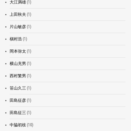
大江満雄
(1)
上田秋夫
(1)
片山敏彦
(1)
槇村浩
(1)
岡本弥太
(1)
横山充男
(1)
西村繁男
(1)
笹山久三
(1)
田島征彦
(1)
田島征三
(1)
中脇初枝
(10)