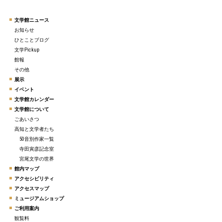
文学館ニュース
お知らせ
ひとことブログ
文学Pickup
館報
その他
展示
イベント
文学館カレンダー
文学館について
ごあいさつ
高知と文学者たち
50音別作家一覧
寺田寅彦記念室
宮尾文学の世界
館内マップ
アクセシビリティ
アクセスマップ
ミュージアムショップ
ご利用案内
観覧料