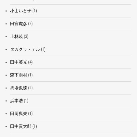
小山いと子
(1)
田宮虎彦
(2)
上林暁
(3)
タカクラ・テル
(1)
田中英光
(4)
森下雨村
(1)
馬場孤蝶
(2)
浜本浩
(1)
田岡典夫
(1)
田中貢太郎
(1)