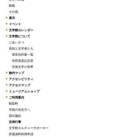
館報
その他
展示
イベント
文学館カレンダー
文学館について
ごあいさつ
高知と文学者たち
50音別作家一覧
寺田寅彦記念室
宮尾文学の世界
館内マップ
アクセシビリティ
アクセスマップ
ミュージアムショップ
ご利用案内
観覧料
学校の先生方へ
貸出施設
定例行事
文学館カルチャーサポーター
所蔵資料利用申請