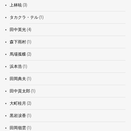
上林暁
(3)
タカクラ・テル
(1)
田中英光
(4)
森下雨村
(1)
馬場孤蝶
(2)
浜本浩
(1)
田岡典夫
(1)
田中貢太郎
(1)
大町桂月
(2)
黒岩涙香
(1)
田岡嶺雲
(1)