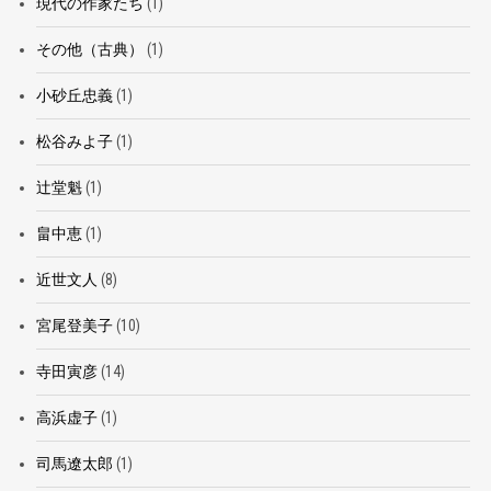
現代の作家たち
(1)
その他（古典）
(1)
小砂丘忠義
(1)
松谷みよ子
(1)
辻堂魁
(1)
畠中恵
(1)
近世文人
(8)
宮尾登美子
(10)
寺田寅彦
(14)
高浜虚子
(1)
司馬遼太郎
(1)