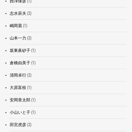
西澤保彦
(1)
志水辰夫
(2)
嶋岡晨
(1)
山本一力
(2)
坂東眞砂子
(1)
倉橋由美子
(1)
清岡卓行
(2)
大原富枝
(1)
安岡章太郎
(1)
小山いと子
(1)
田宮虎彦
(2)