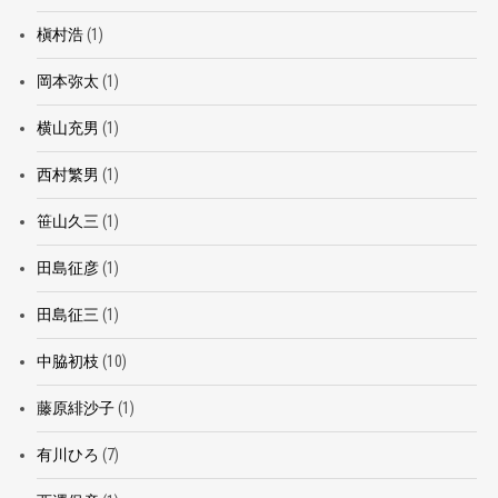
槇村浩
(1)
岡本弥太
(1)
横山充男
(1)
西村繁男
(1)
笹山久三
(1)
田島征彦
(1)
田島征三
(1)
中脇初枝
(10)
藤原緋沙子
(1)
有川ひろ
(7)