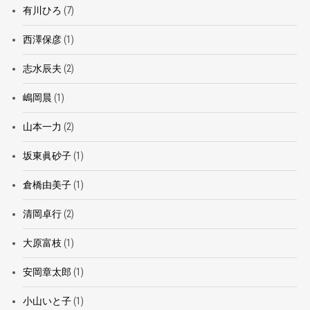
有川ひろ
(7)
西澤保彦
(1)
志水辰夫
(2)
嶋岡晨
(1)
山本一力
(2)
坂東眞砂子
(1)
倉橋由美子
(1)
清岡卓行
(2)
大原富枝
(1)
安岡章太郎
(1)
小山いと子
(1)