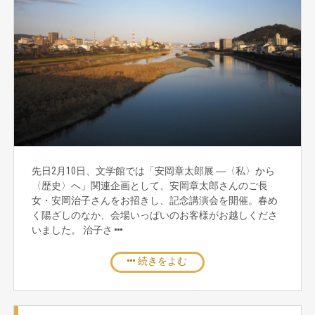
先日2月10日、文学館では「安岡章太郎展 ―〈私〉から
〈歴史〉へ」関連企画として、安岡章太郎さんのご長
女・安岡治子さんをお招きし、記念講演会を開催。春め
く陽ざしのなか、会場いっぱいのお客様がお越しくださ
いました。 治子さ
続きをよむ