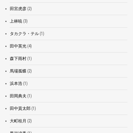
田宮虎彦
(2)
上林暁
(3)
タカクラ・テル
(1)
田中英光
(4)
森下雨村
(1)
馬場孤蝶
(2)
浜本浩
(1)
田岡典夫
(1)
田中貢太郎
(1)
大町桂月
(2)