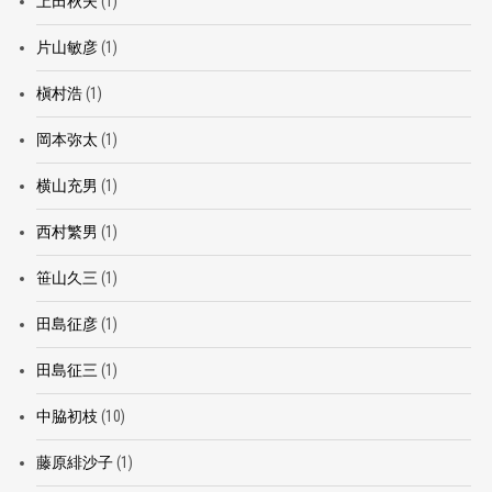
上田秋夫
(1)
片山敏彦
(1)
槇村浩
(1)
岡本弥太
(1)
横山充男
(1)
西村繁男
(1)
笹山久三
(1)
田島征彦
(1)
田島征三
(1)
中脇初枝
(10)
藤原緋沙子
(1)