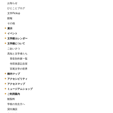
お知らせ
ひとことブログ
文学Pickup
館報
その他
展示
イベント
文学館カレンダー
文学館について
ごあいさつ
高知と文学者たち
50音別作家一覧
寺田寅彦記念室
宮尾文学の世界
館内マップ
アクセシビリティ
アクセスマップ
ミュージアムショップ
ご利用案内
観覧料
学校の先生方へ
貸出施設