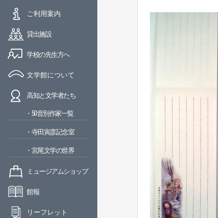
ご利用案内
貸出施設
学校の先生方へ
文学館について
高知と文学者たち
・50音別作家一覧
・寺田寅彦記念室
・宮尾文学の世界
ミュージアムショップ
館報
リーフレット