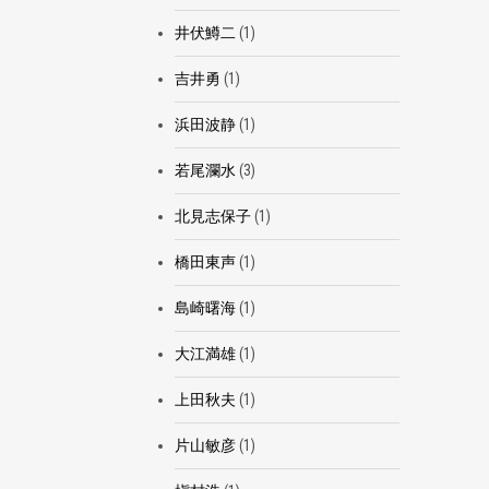
井伏鱒二
(1)
吉井勇
(1)
浜田波静
(1)
若尾瀾水
(3)
北見志保子
(1)
橋田東声
(1)
島崎曙海
(1)
大江満雄
(1)
上田秋夫
(1)
片山敏彦
(1)