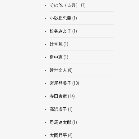
その他（古典）
(1)
小砂丘忠義
(1)
松谷みよ子
(1)
辻堂魁
(1)
畠中恵
(1)
近世文人
(8)
宮尾登美子
(10)
寺田寅彦
(14)
高浜虚子
(1)
司馬遼太郎
(1)
大岡昇平
(4)