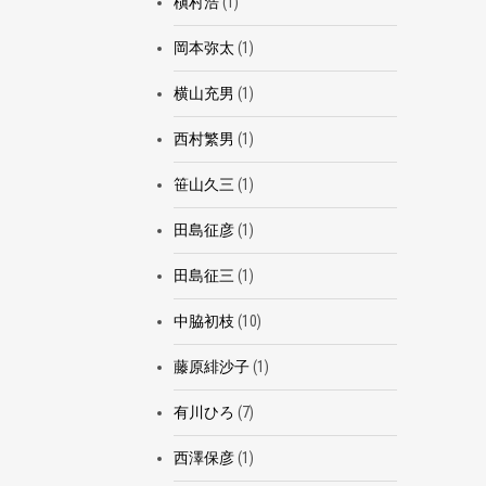
槇村浩
(1)
岡本弥太
(1)
横山充男
(1)
西村繁男
(1)
笹山久三
(1)
田島征彦
(1)
田島征三
(1)
中脇初枝
(10)
藤原緋沙子
(1)
有川ひろ
(7)
西澤保彦
(1)