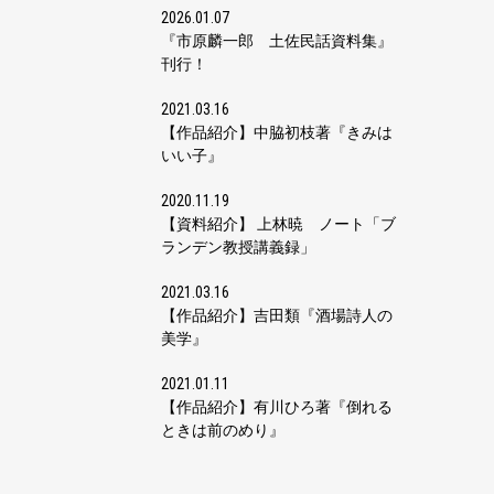
2026.01.07
『市原麟一郎 土佐民話資料集』
刊行！
2021.03.16
【作品紹介】中脇初枝著『きみは
いい子』
2020.11.19
【資料紹介】 上林暁 ノート「ブ
ランデン教授講義録」
2021.03.16
【作品紹介】吉田類『酒場詩人の
美学』
2021.01.11
【作品紹介】有川ひろ著『倒れる
ときは前のめり』