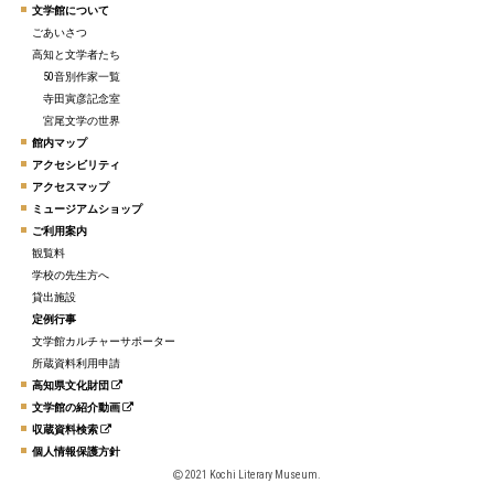
文学館について
ごあいさつ
高知と文学者たち
50音別作家一覧
寺田寅彦記念室
宮尾文学の世界
館内マップ
アクセシビリティ
アクセスマップ
ミュージアムショップ
ご利用案内
観覧料
学校の先生方へ
貸出施設
定例行事
文学館カルチャーサポーター
所蔵資料利用申請
高知県文化財団
文学館の紹介動画
収蔵資料検索
個人情報保護方針
2021 Kochi Literary Museum.