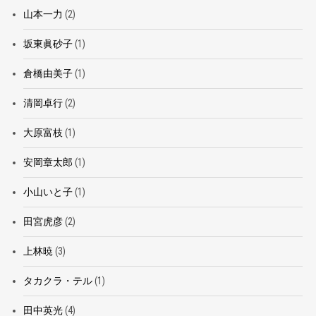
山本一力
(2)
坂東眞砂子
(1)
倉橋由美子
(1)
清岡卓行
(2)
大原富枝
(1)
安岡章太郎
(1)
小山いと子
(1)
田宮虎彦
(2)
上林暁
(3)
タカクラ・テル
(1)
田中英光
(4)