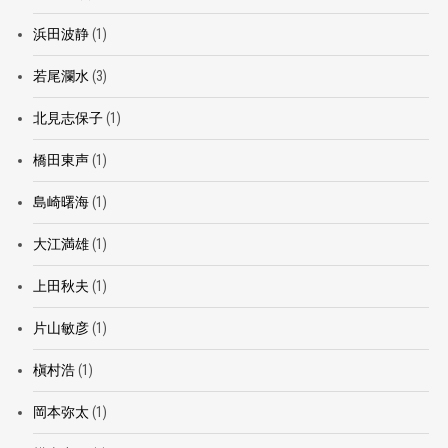
浜田波静
(1)
若尾瀾水
(3)
北見志保子
(1)
橋田東声
(1)
島崎曙海
(1)
大江満雄
(1)
上田秋夫
(1)
片山敏彦
(1)
槇村浩
(1)
岡本弥太
(1)