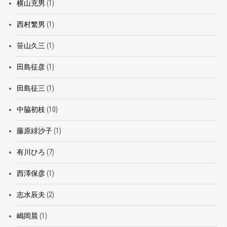
横山充男
(1)
西村繁男
(1)
笹山久三
(1)
田島征彦
(1)
田島征三
(1)
中脇初枝
(10)
藤原緋沙子
(1)
有川ひろ
(7)
西澤保彦
(1)
志水辰夫
(2)
嶋岡晨
(1)