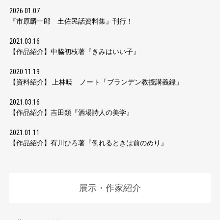
2026.01.07
『市原麟一郎 土佐民話資料集』刊行！
2021.03.16
【作品紹介】中脇初枝著『きみはいい子』
2020.11.19
【資料紹介】 上林暁 ノート「ブランデン教授講義録」
2021.03.16
【作品紹介】吉田類『酒場詩人の美学』
2021.01.11
【作品紹介】有川ひろ著『倒れるときは前のめり』
展示・作家紹介