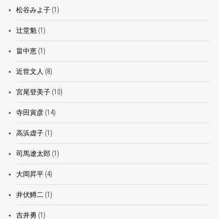
松谷みよ子
(1)
辻堂魁
(1)
畠中恵
(1)
近世文人
(8)
宮尾登美子
(10)
寺田寅彦
(14)
高浜虚子
(1)
司馬遼太郎
(1)
大岡昇平
(4)
井伏鱒二
(1)
吉井勇
(1)