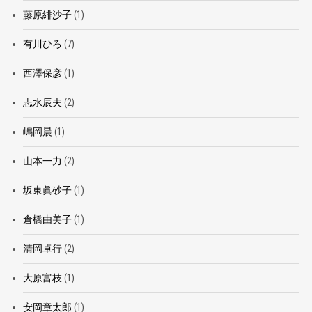
藤原緋沙子
(1)
有川ひろ
(7)
西澤保彦
(1)
志水辰夫
(2)
嶋岡晨
(1)
山本一力
(2)
坂東眞砂子
(1)
倉橋由美子
(1)
清岡卓行
(2)
大原富枝
(1)
安岡章太郎
(1)