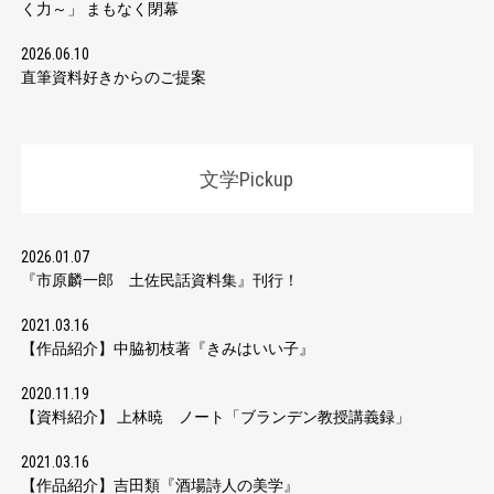
く力～」 まもなく閉幕
2026.06.10
直筆資料好きからのご提案
文学Pickup
2026.01.07
『市原麟一郎 土佐民話資料集』刊行！
2021.03.16
【作品紹介】中脇初枝著『きみはいい子』
2020.11.19
【資料紹介】 上林暁 ノート「ブランデン教授講義録」
2021.03.16
【作品紹介】吉田類『酒場詩人の美学』