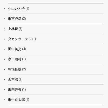
小山いと子
(1)
田宮虎彦
(2)
上林暁
(3)
タカクラ・テル
(1)
田中英光
(4)
森下雨村
(1)
馬場孤蝶
(2)
浜本浩
(1)
田岡典夫
(1)
田中貢太郎
(1)