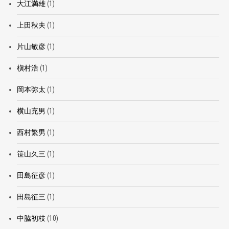
大江満雄
(1)
上田秋夫
(1)
片山敏彦
(1)
槇村浩
(1)
岡本弥太
(1)
横山充男
(1)
西村繁男
(1)
笹山久三
(1)
田島征彦
(1)
田島征三
(1)
中脇初枝
(10)