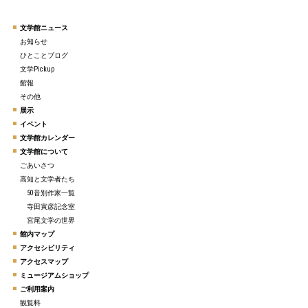
文学館ニュース
お知らせ
ひとことブログ
文学Pickup
館報
その他
展示
イベント
文学館カレンダー
文学館について
ごあいさつ
高知と文学者たち
50音別作家一覧
寺田寅彦記念室
宮尾文学の世界
館内マップ
アクセシビリティ
アクセスマップ
ミュージアムショップ
ご利用案内
観覧料