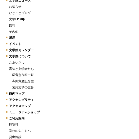
文学館ニュース
お知らせ
ひとことブログ
文学Pickup
館報
その他
展示
イベント
文学館カレンダー
文学館について
ごあいさつ
高知と文学者たち
50音別作家一覧
寺田寅彦記念室
宮尾文学の世界
館内マップ
アクセシビリティ
アクセスマップ
ミュージアムショップ
ご利用案内
観覧料
学校の先生方へ
貸出施設