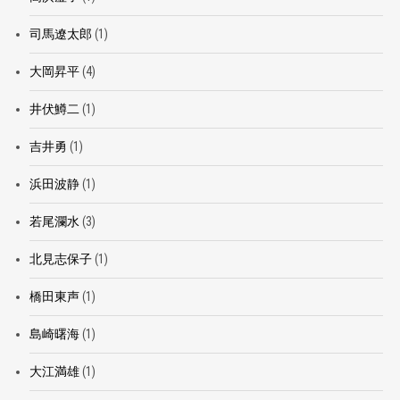
司馬遼太郎
(1)
大岡昇平
(4)
井伏鱒二
(1)
吉井勇
(1)
浜田波静
(1)
若尾瀾水
(3)
北見志保子
(1)
橋田東声
(1)
島崎曙海
(1)
大江満雄
(1)