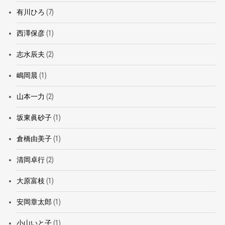
有川ひろ
(7)
西澤保彦
(1)
志水辰夫
(2)
嶋岡晨
(1)
山本一力
(2)
坂東眞砂子
(1)
倉橋由美子
(1)
清岡卓行
(2)
大原富枝
(1)
安岡章太郎
(1)
小山いと子
(1)