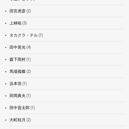
田宮虎彦
(2)
上林暁
(3)
タカクラ・テル
(1)
田中英光
(4)
森下雨村
(1)
馬場孤蝶
(2)
浜本浩
(1)
田岡典夫
(1)
田中貢太郎
(1)
大町桂月
(2)