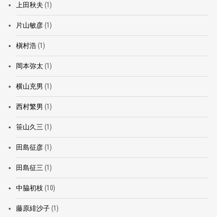
上田秋夫
(1)
片山敏彦
(1)
槇村浩
(1)
岡本弥太
(1)
横山充男
(1)
西村繁男
(1)
笹山久三
(1)
田島征彦
(1)
田島征三
(1)
中脇初枝
(10)
藤原緋沙子
(1)