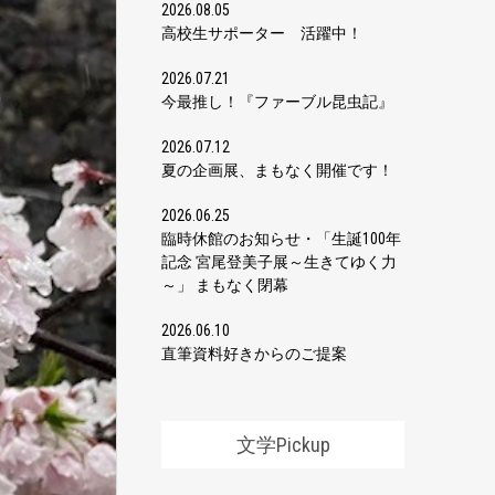
2026.08.05
高校生サポーター 活躍中！
2026.07.21
今最推し！『ファーブル昆虫記』
2026.07.12
夏の企画展、まもなく開催です！
2026.06.25
臨時休館のお知らせ・「生誕100年
記念 宮尾登美子展～生きてゆく力
～」 まもなく閉幕
2026.06.10
直筆資料好きからのご提案
文学Pickup