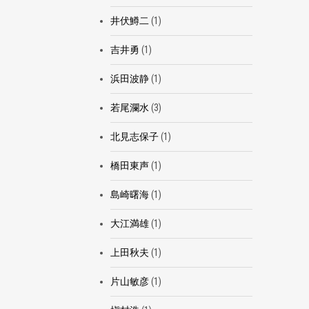
井伏鱒二
(1)
吉井勇
(1)
浜田波静
(1)
若尾瀾水
(3)
北見志保子
(1)
橋田東声
(1)
島崎曙海
(1)
大江満雄
(1)
上田秋夫
(1)
片山敏彦
(1)