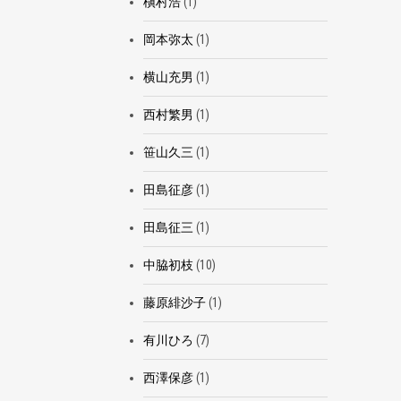
槇村浩
(1)
岡本弥太
(1)
横山充男
(1)
西村繁男
(1)
笹山久三
(1)
田島征彦
(1)
田島征三
(1)
中脇初枝
(10)
藤原緋沙子
(1)
有川ひろ
(7)
西澤保彦
(1)