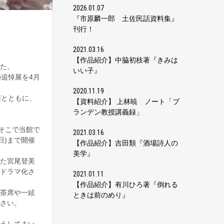
2026.01.07
『市原麟一郎 土佐民話資料集』
刊行！
2021.03.16
【作品紹介】中脇初枝著『きみは
た。
いい子』
追悼展を4月
2020.11.19
催とともに、
【資料紹介】 上林暁 ノート「ブ
ランデン教授講義録」
そこで当館で
2021.03.16
日)まで開催
【作品紹介】吉田類『酒場詩人の
美学』
た宮尾登美
ドラマ化さ
2021.01.11
【作品紹介】有川ひろ著『倒れる
茶席や一絃
ときは前のめり』
さい。
えしてまい