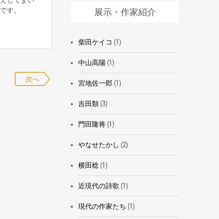
いです。
展示・作家紹介
柴田ケイコ
(1)
中山高陽
(1)
次へ
宮地佐一郎
(1)
吉田類
(3)
門田隆将
(1)
やなせたかし
(2)
横田稔
(1)
近現代の詩歌
(1)
現代の作家たち
(1)