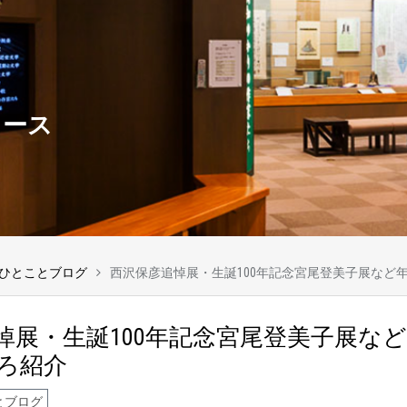
ュース
ひとことブログ
西沢保彦追悼展・生誕100年記念宮尾登美子展など
悼展・生誕100年記念宮尾登美子展な
ろ紹介
とブログ