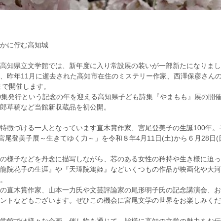
かに佇む高知城
高知県立文学館では、新年度に入り常設展の装いが一部新たになりまし
昨年11月に逝去された高知市在住のミステリー作家、西澤保彦さんの
日まで開催します。
0集発行という記念の年を迎える高知県子ども詩集『やまもも』展の開
郎草稿など当館新収蔵品を初公開。
特徴づける一人となっています直木賞作家、宮尾登美子の生誕100年。
宮尾登美子展～生きてゆく力～」を令和８年4月11日(土)から６月28日(
の様子などを丹念に描写しながら、芯のある女性の矜持や生き様に迫っ
龍院花子の生涯』や『天璋院篤姫』などいくつもの作品が映画化や大河
。
の直木賞作家、山本一力氏や文芸評論家の尾形明子氏の記念講演会、お
ントなどもございます。ぜひこの機会に宮尾文学の世界をお楽しみくだ
学館では様々な企画、催し物を通じて、皆様に高知の文学の魅力をお伝