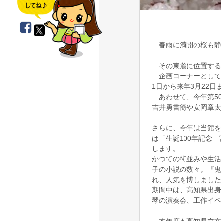
春雨に満開の桜も静
その東麓に位置する
企画コーナーとして、
1日から来年3月22
あわせて、今年第5
吉井勇書簡や安岡章太
さらに、今年は当館を
は「生誕100年記念 
します。
かつての街並みや生活
子の小説の数々。『鬼
れ、人気を博しました
期間中は、高知県出身
琴の演奏会、工作イベ
本年度も高知県立文