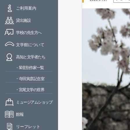
ご利用案内
貸出施設
学校の先生方へ
文学館について
高知と文学者たち
・50音別作家一覧
・寺田寅彦記念室
・宮尾文学の世界
ミュージアムショップ
館報
リーフレット