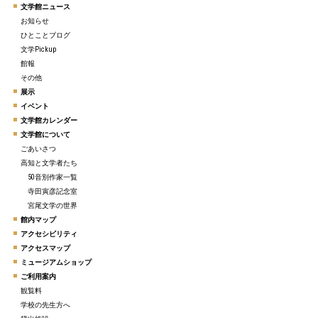
文学館ニュース
お知らせ
ひとことブログ
文学Pickup
館報
その他
展示
イベント
文学館カレンダー
文学館について
ごあいさつ
高知と文学者たち
50音別作家一覧
寺田寅彦記念室
宮尾文学の世界
館内マップ
アクセシビリティ
アクセスマップ
ミュージアムショップ
ご利用案内
観覧料
学校の先生方へ