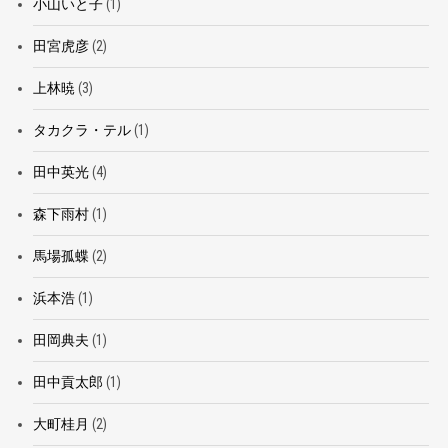
小山いと子
(1)
田宮虎彦
(2)
上林暁
(3)
タカクラ・テル
(1)
田中英光
(4)
森下雨村
(1)
馬場孤蝶
(2)
浜本浩
(1)
田岡典夫
(1)
田中貢太郎
(1)
大町桂月
(2)