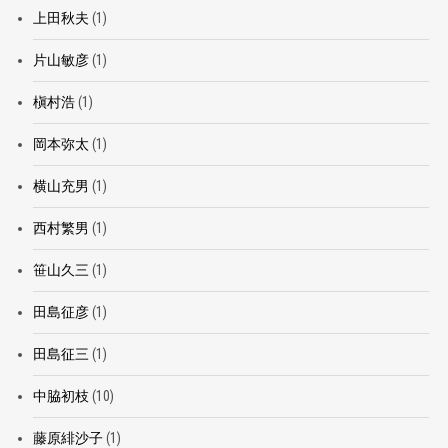
上田秋夫
(1)
片山敏彦
(1)
槇村浩
(1)
岡本弥太
(1)
横山充男
(1)
西村繁男
(1)
笹山久三
(1)
田島征彦
(1)
田島征三
(1)
中脇初枝
(10)
藤原緋沙子
(1)