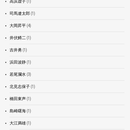
高浜虚子
(1)
司馬遼太郎
(1)
大岡昇平
(4)
井伏鱒二
(1)
吉井勇
(1)
浜田波静
(1)
若尾瀾水
(3)
北見志保子
(1)
橋田東声
(1)
島崎曙海
(1)
大江満雄
(1)