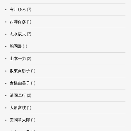
有川ひろ
(7)
西澤保彦
(1)
志水辰夫
(2)
嶋岡晨
(1)
山本一力
(2)
坂東眞砂子
(1)
倉橋由美子
(1)
清岡卓行
(2)
大原富枝
(1)
安岡章太郎
(1)