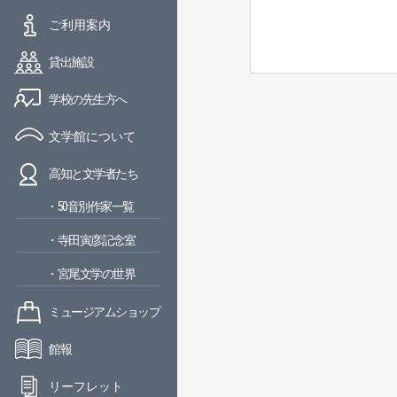
ご利用案内
貸出施設
学校の先生方へ
文学館について
高知と文学者たち
・50音別作家一覧
・寺田寅彦記念室
・宮尾文学の世界
ミュージアムショップ
館報
リーフレット