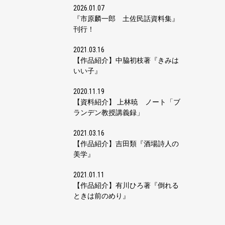
2026.01.07
『市原麟一郎 土佐民話資料集』
刊行！
2021.03.16
【作品紹介】中脇初枝著『きみは
いい子』
2020.11.19
【資料紹介】 上林暁 ノート「ブ
ランデン教授講義録」
2021.03.16
【作品紹介】吉田類『酒場詩人の
美学』
2021.01.11
【作品紹介】有川ひろ著『倒れる
ときは前のめり』