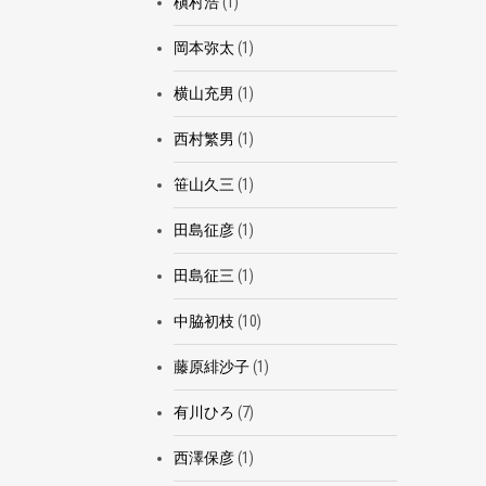
槇村浩
(1)
岡本弥太
(1)
横山充男
(1)
西村繁男
(1)
笹山久三
(1)
田島征彦
(1)
田島征三
(1)
中脇初枝
(10)
藤原緋沙子
(1)
有川ひろ
(7)
西澤保彦
(1)