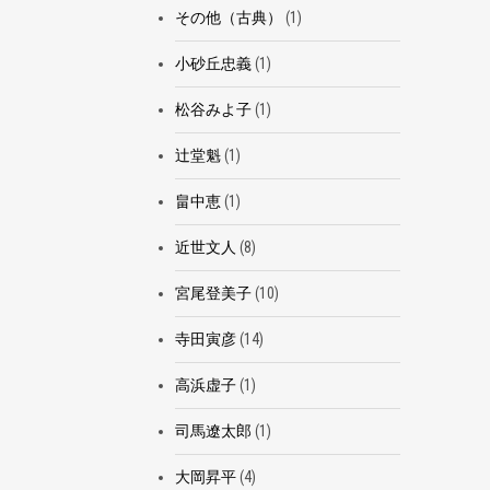
その他（古典）
(1)
小砂丘忠義
(1)
松谷みよ子
(1)
辻堂魁
(1)
畠中恵
(1)
近世文人
(8)
宮尾登美子
(10)
寺田寅彦
(14)
高浜虚子
(1)
司馬遼太郎
(1)
大岡昇平
(4)