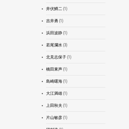
井伏鱒二
(1)
吉井勇
(1)
浜田波静
(1)
若尾瀾水
(3)
北見志保子
(1)
橋田東声
(1)
島崎曙海
(1)
大江満雄
(1)
上田秋夫
(1)
片山敏彦
(1)