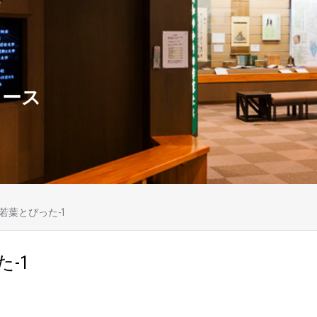
ュース
若葉とぴった-1
-1