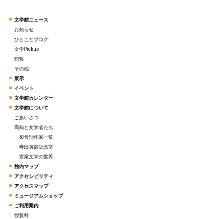
文学館ニュース
お知らせ
ひとことブログ
文学Pickup
館報
その他
展示
イベント
文学館カレンダー
文学館について
ごあいさつ
高知と文学者たち
50音別作家一覧
寺田寅彦記念室
宮尾文学の世界
館内マップ
アクセシビリティ
アクセスマップ
ミュージアムショップ
ご利用案内
観覧料