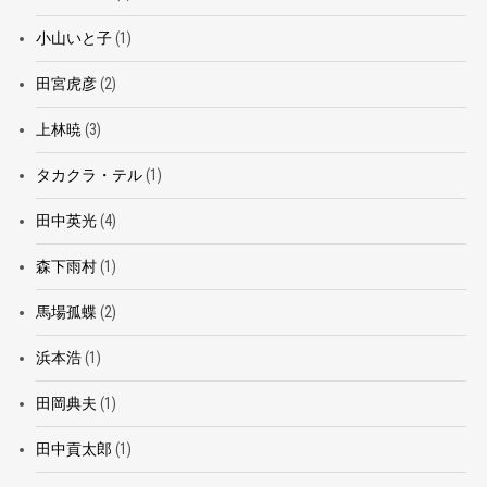
小山いと子
(1)
田宮虎彦
(2)
上林暁
(3)
タカクラ・テル
(1)
田中英光
(4)
森下雨村
(1)
馬場孤蝶
(2)
浜本浩
(1)
田岡典夫
(1)
田中貢太郎
(1)