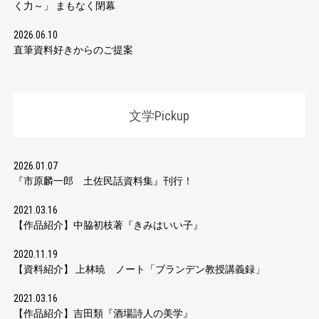
く力～」 まもなく閉幕
2026.06.10
直筆資料好きからのご提案
文学Pickup
2026.01.07
『市原麟一郎 土佐民話資料集』刊行！
2021.03.16
【作品紹介】中脇初枝著『きみはいい子』
2020.11.19
【資料紹介】 上林暁 ノート「ブランデン教授講義録」
2021.03.16
【作品紹介】吉田類『酒場詩人の美学』