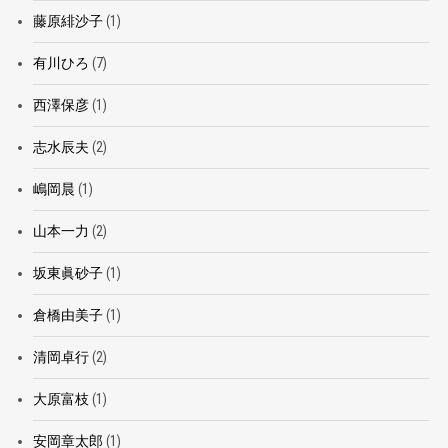
藤原緋沙子
(1)
有川ひろ
(7)
西澤保彦
(1)
志水辰夫
(2)
嶋岡晨
(1)
山本一力
(2)
坂東眞砂子
(1)
倉橋由美子
(1)
清岡卓行
(2)
大原富枝
(1)
安岡章太郎
(1)