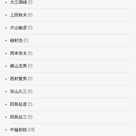
大江満雄
(1)
上田秋夫
(1)
片山敏彦
(1)
槇村浩
(1)
岡本弥太
(1)
横山充男
(1)
西村繁男
(1)
笹山久三
(1)
田島征彦
(1)
田島征三
(1)
中脇初枝
(10)