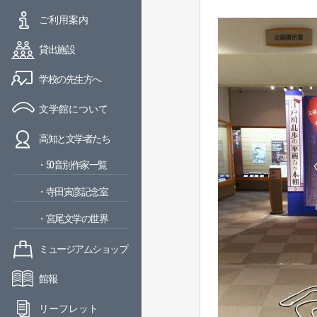
ご利用案内
貸出施設
学校の先生方へ
文学館について
高知と文学者たち
・50音別作家一覧
・寺田寅彦記念室
・宮尾文学の世界
ミュージアムショップ
館報
リーフレット