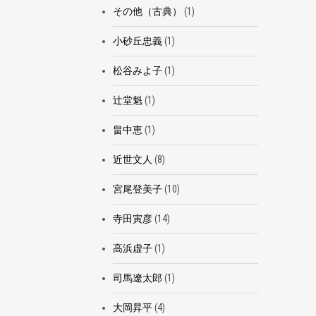
その他（古典）
(1)
小砂丘忠義
(1)
松谷みよ子
(1)
辻堂魁
(1)
畠中恵
(1)
近世文人
(8)
宮尾登美子
(10)
寺田寅彦
(14)
高浜虚子
(1)
司馬遼太郎
(1)
大岡昇平
(4)