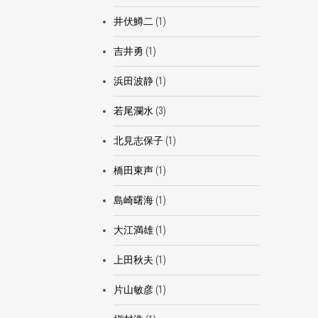
井伏鱒二
(1)
吉井勇
(1)
浜田波静
(1)
若尾瀾水
(3)
北見志保子
(1)
橋田東声
(1)
島崎曙海
(1)
大江満雄
(1)
上田秋夫
(1)
片山敏彦
(1)