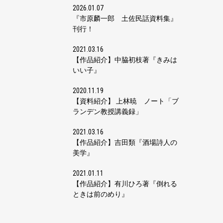
2026.01.07
『市原麟一郎 土佐民話資料集』
刊行！
2021.03.16
【作品紹介】中脇初枝著『きみは
いい子』
2020.11.19
【資料紹介】 上林暁 ノート「ブ
ランデン教授講義録」
2021.03.16
【作品紹介】吉田類『酒場詩人の
美学』
2021.01.11
【作品紹介】有川ひろ著『倒れる
ときは前のめり』