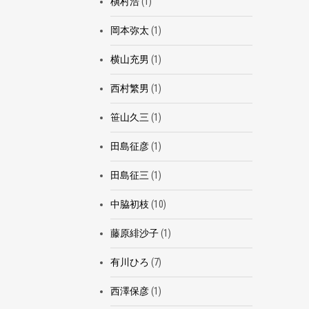
槇村浩
(1)
岡本弥太
(1)
横山充男
(1)
西村繁男
(1)
笹山久三
(1)
田島征彦
(1)
田島征三
(1)
中脇初枝
(10)
藤原緋沙子
(1)
有川ひろ
(7)
西澤保彦
(1)