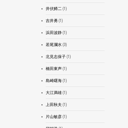
井伏鱒二
(1)
吉井勇
(1)
浜田波静
(1)
若尾瀾水
(3)
北見志保子
(1)
橋田東声
(1)
島崎曙海
(1)
大江満雄
(1)
上田秋夫
(1)
片山敏彦
(1)