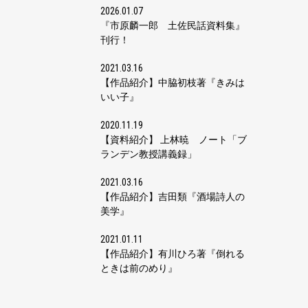
2026.01.07
『市原麟一郎 土佐民話資料集』
刊行！
2021.03.16
【作品紹介】中脇初枝著『きみは
いい子』
2020.11.19
【資料紹介】 上林暁 ノート「ブ
ランデン教授講義録」
2021.03.16
【作品紹介】吉田類『酒場詩人の
美学』
2021.01.11
【作品紹介】有川ひろ著『倒れる
ときは前のめり』