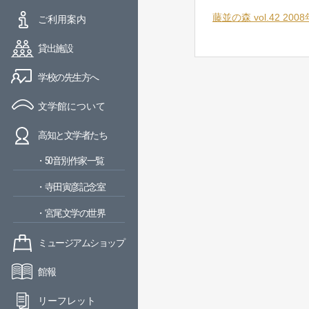
藤並の森 vol.42 20
ご利用案内
貸出施設
学校の先生方へ
文学館について
高知と文学者たち
・50音別作家一覧
・寺田寅彦記念室
・宮尾文学の世界
ミュージアムショップ
館報
リーフレット