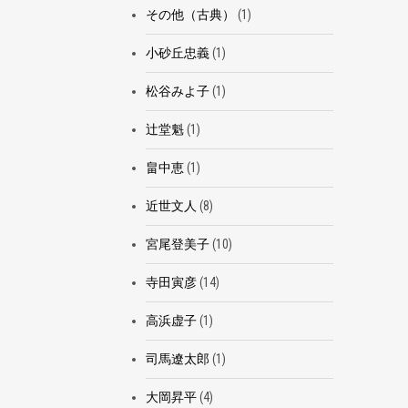
その他（古典）
(1)
小砂丘忠義
(1)
松谷みよ子
(1)
辻堂魁
(1)
畠中恵
(1)
近世文人
(8)
宮尾登美子
(10)
寺田寅彦
(14)
高浜虚子
(1)
司馬遼太郎
(1)
大岡昇平
(4)