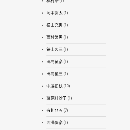
槇村浩
(1)
岡本弥太
(1)
横山充男
(1)
西村繁男
(1)
笹山久三
(1)
田島征彦
(1)
田島征三
(1)
中脇初枝
(10)
藤原緋沙子
(1)
有川ひろ
(7)
西澤保彦
(1)