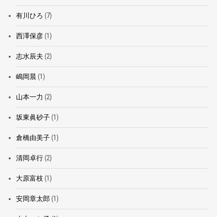
有川ひろ
(7)
西澤保彦
(1)
志水辰夫
(2)
嶋岡晨
(1)
山本一力
(2)
坂東眞砂子
(1)
倉橋由美子
(1)
清岡卓行
(2)
大原富枝
(1)
安岡章太郎
(1)