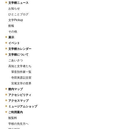
文学館ニュース
お知らせ
ひとことブログ
文学Pickup
館報
その他
展示
イベント
文学館カレンダー
文学館について
ごあいさつ
高知と文学者たち
50音別作家一覧
寺田寅彦記念室
宮尾文学の世界
館内マップ
アクセシビリティ
アクセスマップ
ミュージアムショップ
ご利用案内
観覧料
学校の先生方へ