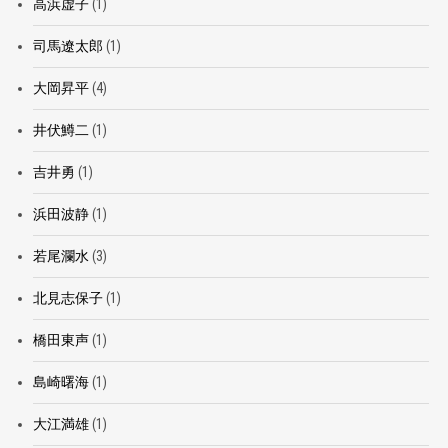
高浜虚子
(1)
司馬遼太郎
(1)
大岡昇平
(4)
井伏鱒二
(1)
吉井勇
(1)
浜田波静
(1)
若尾瀾水
(3)
北見志保子
(1)
橋田東声
(1)
島崎曙海
(1)
大江満雄
(1)