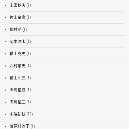
上田秋夫
(1)
片山敏彦
(1)
槇村浩
(1)
岡本弥太
(1)
横山充男
(1)
西村繁男
(1)
笹山久三
(1)
田島征彦
(1)
田島征三
(1)
中脇初枝
(10)
藤原緋沙子
(1)