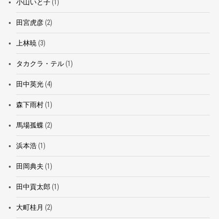
小山いと子
(1)
田宮虎彦
(2)
上林暁
(3)
タカクラ・テル
(1)
田中英光
(4)
森下雨村
(1)
馬場孤蝶
(2)
浜本浩
(1)
田岡典夫
(1)
田中貢太郎
(1)
大町桂月
(2)