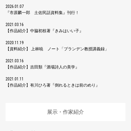
2026.01.07
『市原麟一郎 土佐民話資料集』刊行！
2021.03.16
【作品紹介】中脇初枝著『きみはいい子』
2020.11.19
【資料紹介】 上林暁 ノート「ブランデン教授講義録」
2021.03.16
【作品紹介】吉田類『酒場詩人の美学』
2021.01.11
【作品紹介】有川ひろ著『倒れるときは前のめり』
展示・作家紹介