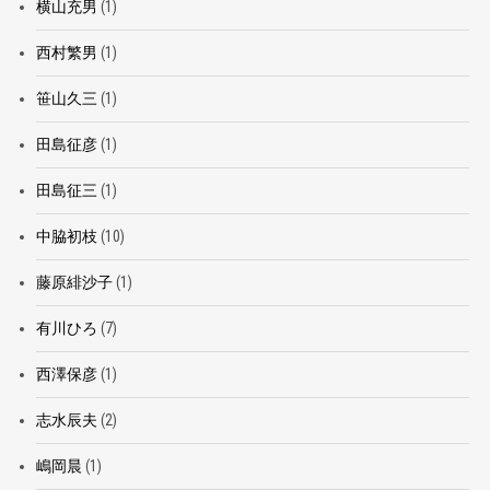
横山充男
(1)
西村繁男
(1)
笹山久三
(1)
田島征彦
(1)
田島征三
(1)
中脇初枝
(10)
藤原緋沙子
(1)
有川ひろ
(7)
西澤保彦
(1)
志水辰夫
(2)
嶋岡晨
(1)