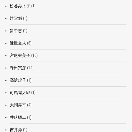
松谷みよ子
(1)
辻堂魁
(1)
畠中恵
(1)
近世文人
(8)
宮尾登美子
(10)
寺田寅彦
(14)
高浜虚子
(1)
司馬遼太郎
(1)
大岡昇平
(4)
井伏鱒二
(1)
吉井勇
(1)