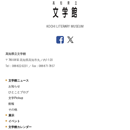
KOCHI LITERARY MUSEUM
高知県立文学館
〒780-0850 高知県高知市丸ノ内1-1-20
Tel：088-822-0231 ／ Fax：088-871-7857
文学館ニュース
お知らせ
ひとことブログ
文学Pickup
館報
その他
展示
イベント
文学館カレンダー