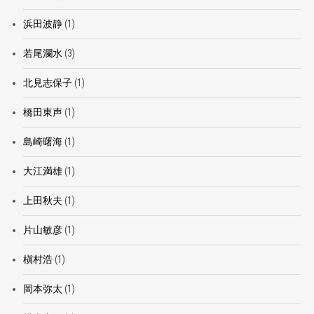
浜田波静
(1)
若尾瀾水
(3)
北見志保子
(1)
橋田東声
(1)
島崎曙海
(1)
大江満雄
(1)
上田秋夫
(1)
片山敏彦
(1)
槇村浩
(1)
岡本弥太
(1)