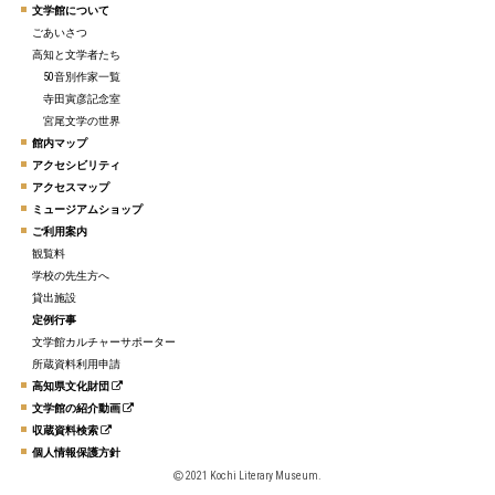
文学館について
ごあいさつ
高知と文学者たち
50音別作家一覧
寺田寅彦記念室
宮尾文学の世界
館内マップ
アクセシビリティ
アクセスマップ
ミュージアムショップ
ご利用案内
観覧料
学校の先生方へ
貸出施設
定例行事
文学館カルチャーサポーター
所蔵資料利用申請
高知県文化財団
文学館の紹介動画
収蔵資料検索
個人情報保護方針
2021 Kochi Literary Museum.