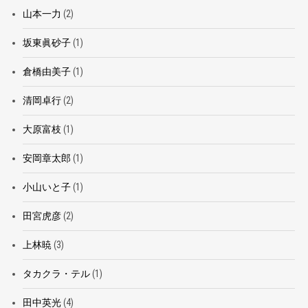
山本一力
(2)
坂東眞砂子
(1)
倉橋由美子
(1)
清岡卓行
(2)
大原富枝
(1)
安岡章太郎
(1)
小山いと子
(1)
田宮虎彦
(2)
上林暁
(3)
タカクラ・テル
(1)
田中英光
(4)