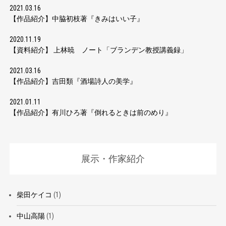
2021.03.16
【作品紹介】中脇初枝著『きみはいい子』
2020.11.19
【資料紹介】 上林暁 ノート「ブランデン教授講義録」
2021.03.16
【作品紹介】吉田類『酒場詩人の美学』
2021.01.11
【作品紹介】有川ひろ著『倒れるときは前のめり』
展示・作家紹介
柴田ケイコ
(1)
中山高陽
(1)