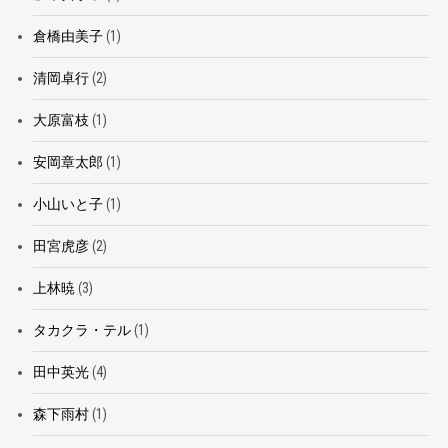
倉橋由美子
(1)
清岡卓行
(2)
大原富枝
(1)
安岡章太郎
(1)
小山いと子
(1)
田宮虎彦
(2)
上林暁
(3)
タカクラ・テル
(1)
田中英光
(4)
森下雨村
(1)