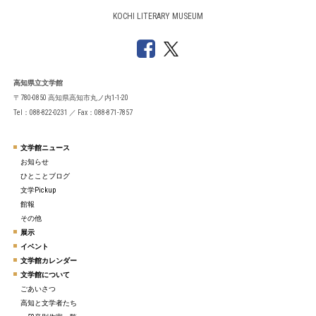
KOCHI LITERARY MUSEUM
高知県立文学館
〒780-0850 高知県高知市丸ノ内1-1-20
Tel：088-822-0231 ／ Fax：088-871-7857
文学館ニュース
お知らせ
ひとことブログ
文学Pickup
館報
その他
展示
イベント
文学館カレンダー
文学館について
ごあいさつ
高知と文学者たち