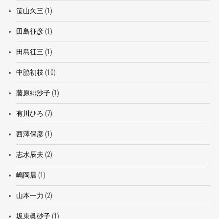
笹山久三
(1)
田島征彦
(1)
田島征三
(1)
中脇初枝
(10)
藤原緋沙子
(1)
有川ひろ
(7)
西澤保彦
(1)
志水辰夫
(2)
嶋岡晨
(1)
山本一力
(2)
坂東眞砂子
(1)