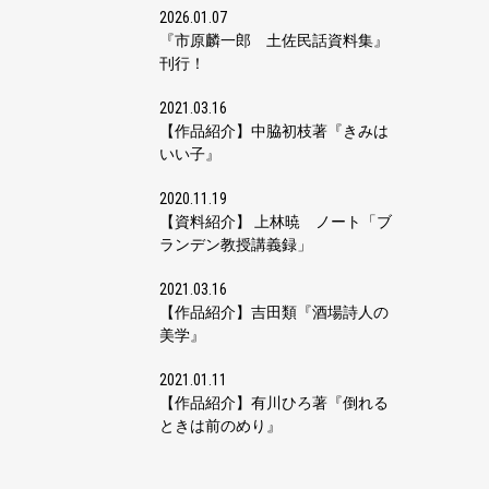
2026.01.07
『市原麟一郎 土佐民話資料集』
刊行！
2021.03.16
【作品紹介】中脇初枝著『きみは
いい子』
2020.11.19
【資料紹介】 上林暁 ノート「ブ
ランデン教授講義録」
2021.03.16
【作品紹介】吉田類『酒場詩人の
美学』
2021.01.11
【作品紹介】有川ひろ著『倒れる
ときは前のめり』