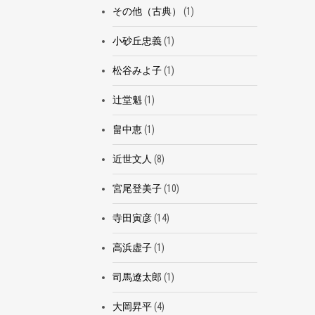
その他（古典）
(1)
小砂丘忠義
(1)
松谷みよ子
(1)
辻堂魁
(1)
畠中恵
(1)
近世文人
(8)
宮尾登美子
(10)
寺田寅彦
(14)
高浜虚子
(1)
司馬遼太郎
(1)
大岡昇平
(4)