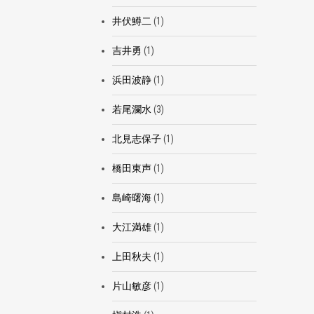
井伏鱒二
(1)
吉井勇
(1)
浜田波静
(1)
若尾瀾水
(3)
北見志保子
(1)
橋田東声
(1)
島崎曙海
(1)
大江満雄
(1)
上田秋夫
(1)
片山敏彦
(1)