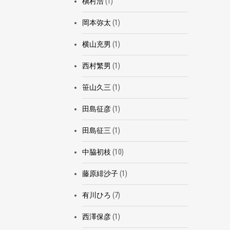
槇村浩
(1)
岡本弥太
(1)
横山充男
(1)
西村繁男
(1)
笹山久三
(1)
田島征彦
(1)
田島征三
(1)
中脇初枝
(10)
藤原緋沙子
(1)
有川ひろ
(7)
西澤保彦
(1)