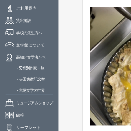
ご利用案内
貸出施設
学校の先生方へ
文学館について
高知と文学者たち
・50音別作家一覧
・寺田寅彦記念室
・宮尾文学の世界
ミュージアムショップ
館報
リーフレット