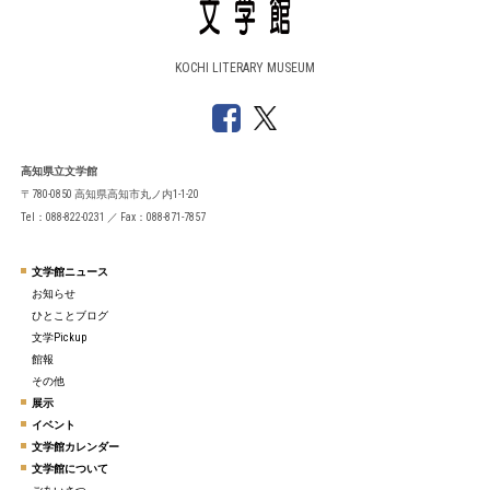
KOCHI LITERARY MUSEUM
高知県立文学館
〒780-0850 高知県高知市丸ノ内1-1-20
Tel：088-822-0231 ／ Fax：088-871-7857
文学館ニュース
お知らせ
ひとことブログ
文学Pickup
館報
その他
展示
イベント
文学館カレンダー
文学館について