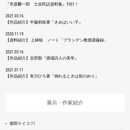
『市原麟一郎 土佐民話資料集』刊行！
2021.03.16
【作品紹介】中脇初枝著『きみはいい子』
2020.11.19
【資料紹介】 上林暁 ノート「ブランデン教授講義録」
2021.03.16
【作品紹介】吉田類『酒場詩人の美学』
2021.01.11
【作品紹介】有川ひろ著『倒れるときは前のめり』
展示・作家紹介
柴田ケイコ
(1)