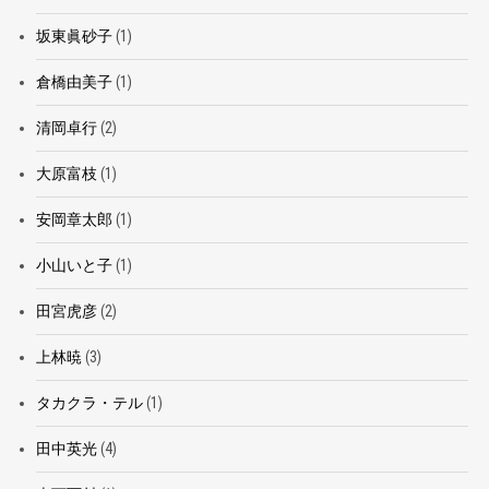
坂東眞砂子
(1)
倉橋由美子
(1)
清岡卓行
(2)
大原富枝
(1)
安岡章太郎
(1)
小山いと子
(1)
田宮虎彦
(2)
上林暁
(3)
タカクラ・テル
(1)
田中英光
(4)