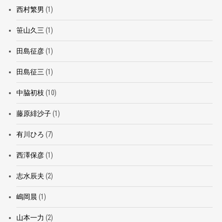
西村繁男
(1)
笹山久三
(1)
田島征彦
(1)
田島征三
(1)
中脇初枝
(10)
藤原緋沙子
(1)
有川ひろ
(7)
西澤保彦
(1)
志水辰夫
(2)
嶋岡晨
(1)
山本一力
(2)