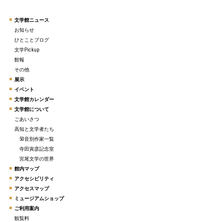
文学館ニュース
お知らせ
ひとことブログ
文学Pickup
館報
その他
展示
イベント
文学館カレンダー
文学館について
ごあいさつ
高知と文学者たち
50音別作家一覧
寺田寅彦記念室
宮尾文学の世界
館内マップ
アクセシビリティ
アクセスマップ
ミュージアムショップ
ご利用案内
観覧料