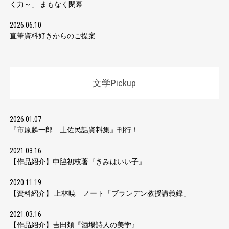
く力～」 まもなく閉幕
2026.06.10
直筆資料好きからのご提案
文学Pickup
2026.01.07
『市原麟一郎 土佐民話資料集』刊行！
2021.03.16
【作品紹介】中脇初枝著『きみはいい子』
2020.11.19
【資料紹介】 上林暁 ノート「ブランデン教授講義録」
2021.03.16
【作品紹介】吉田類『酒場詩人の美学』