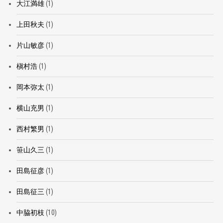
大江満雄
(1)
上田秋夫
(1)
片山敏彦
(1)
槇村浩
(1)
岡本弥太
(1)
横山充男
(1)
西村繁男
(1)
笹山久三
(1)
田島征彦
(1)
田島征三
(1)
中脇初枝
(10)