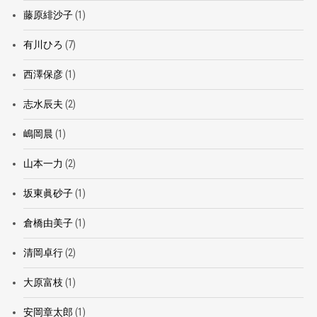
藤原緋沙子
(1)
有川ひろ
(7)
西澤保彦
(1)
志水辰夫
(2)
嶋岡晨
(1)
山本一力
(2)
坂東眞砂子
(1)
倉橋由美子
(1)
清岡卓行
(2)
大原富枝
(1)
安岡章太郎
(1)