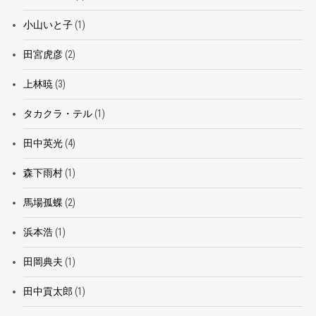
小山いと子
(1)
田宮虎彦
(2)
上林暁
(3)
タカクラ・テル
(1)
田中英光
(4)
森下雨村
(1)
馬場孤蝶
(2)
浜本浩
(1)
田岡典夫
(1)
田中貢太郎
(1)