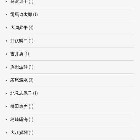
高浜虚子
(1)
司馬遼太郎
(1)
大岡昇平
(4)
井伏鱒二
(1)
吉井勇
(1)
浜田波静
(1)
若尾瀾水
(3)
北見志保子
(1)
橋田東声
(1)
島崎曙海
(1)
大江満雄
(1)