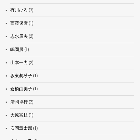
有川ひろ
(7)
西澤保彦
(1)
志水辰夫
(2)
嶋岡晨
(1)
山本一力
(2)
坂東眞砂子
(1)
倉橋由美子
(1)
清岡卓行
(2)
大原富枝
(1)
安岡章太郎
(1)