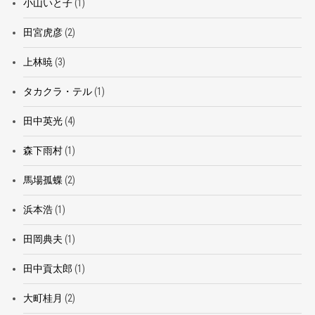
小山いと子
(1)
田宮虎彦
(2)
上林暁
(3)
タカクラ・テル
(1)
田中英光
(4)
森下雨村
(1)
馬場孤蝶
(2)
浜本浩
(1)
田岡典夫
(1)
田中貢太郎
(1)
大町桂月
(2)