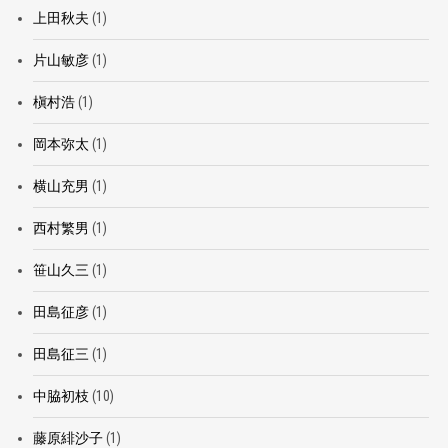
上田秋夫
(1)
片山敏彦
(1)
槇村浩
(1)
岡本弥太
(1)
横山充男
(1)
西村繁男
(1)
笹山久三
(1)
田島征彦
(1)
田島征三
(1)
中脇初枝
(10)
藤原緋沙子
(1)