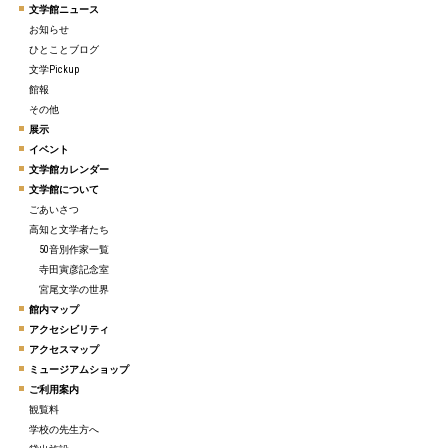
文学館ニュース
お知らせ
ひとことブログ
文学Pickup
館報
その他
展示
イベント
文学館カレンダー
文学館について
ごあいさつ
高知と文学者たち
50音別作家一覧
寺田寅彦記念室
宮尾文学の世界
館内マップ
アクセシビリティ
アクセスマップ
ミュージアムショップ
ご利用案内
観覧料
学校の先生方へ