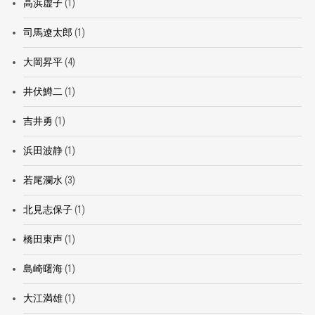
高浜虚子
(1)
司馬遼太郎
(1)
大岡昇平
(4)
井伏鱒二
(1)
吉井勇
(1)
浜田波静
(1)
若尾瀾水
(3)
北見志保子
(1)
橋田東声
(1)
島崎曙海
(1)
大江満雄
(1)