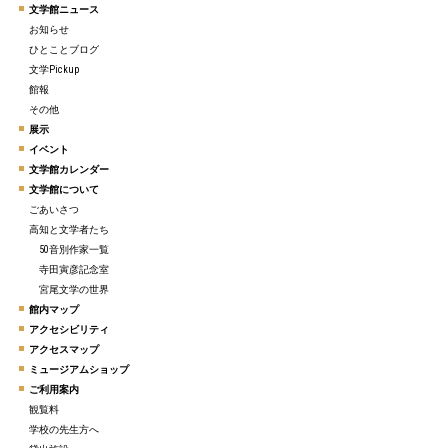
文学館ニュース
お知らせ
ひとことブログ
文学Pickup
館報
その他
展示
イベント
文学館カレンダー
文学館について
ごあいさつ
高知と文学者たち
50音別作家一覧
寺田寅彦記念室
宮尾文学の世界
館内マップ
アクセシビリティ
アクセスマップ
ミュージアムショップ
ご利用案内
観覧料
学校の先生方へ