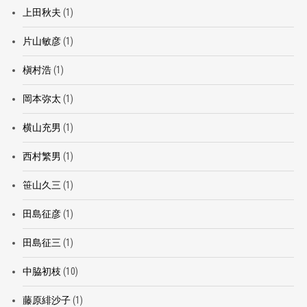
上田秋夫
(1)
片山敏彦
(1)
槇村浩
(1)
岡本弥太
(1)
横山充男
(1)
西村繁男
(1)
笹山久三
(1)
田島征彦
(1)
田島征三
(1)
中脇初枝
(10)
藤原緋沙子
(1)