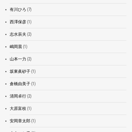
有川ひろ
(7)
西澤保彦
(1)
志水辰夫
(2)
嶋岡晨
(1)
山本一力
(2)
坂東眞砂子
(1)
倉橋由美子
(1)
清岡卓行
(2)
大原富枝
(1)
安岡章太郎
(1)