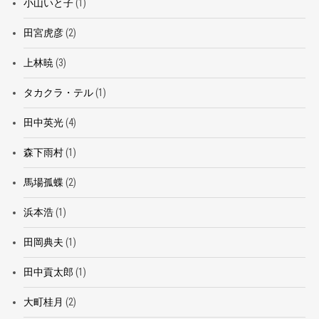
小山いと子
(1)
田宮虎彦
(2)
上林暁
(3)
タカクラ・テル
(1)
田中英光
(4)
森下雨村
(1)
馬場孤蝶
(2)
浜本浩
(1)
田岡典夫
(1)
田中貢太郎
(1)
大町桂月
(2)