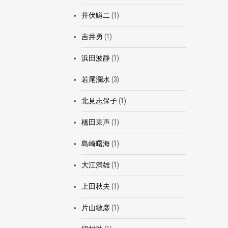
井伏鱒二
(1)
吉井勇
(1)
浜田波静
(1)
若尾瀾水
(3)
北見志保子
(1)
橋田東声
(1)
島崎曙海
(1)
大江満雄
(1)
上田秋夫
(1)
片山敏彦
(1)