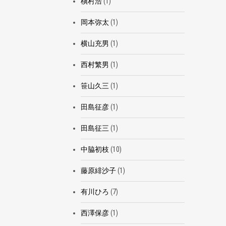
槇村浩
(1)
岡本弥太
(1)
横山充男
(1)
西村繁男
(1)
笹山久三
(1)
田島征彦
(1)
田島征三
(1)
中脇初枝
(10)
藤原緋沙子
(1)
有川ひろ
(7)
西澤保彦
(1)