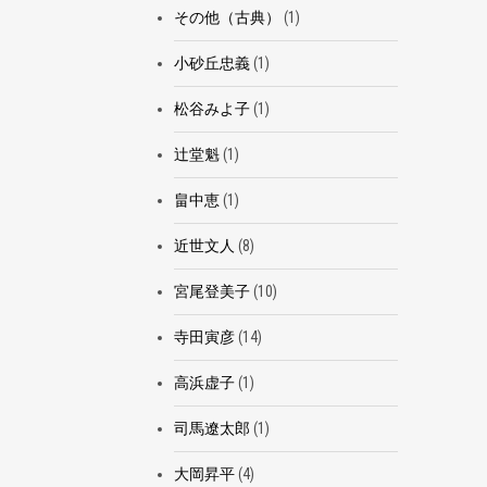
その他（古典）
(1)
小砂丘忠義
(1)
松谷みよ子
(1)
辻堂魁
(1)
畠中恵
(1)
近世文人
(8)
宮尾登美子
(10)
寺田寅彦
(14)
高浜虚子
(1)
司馬遼太郎
(1)
大岡昇平
(4)