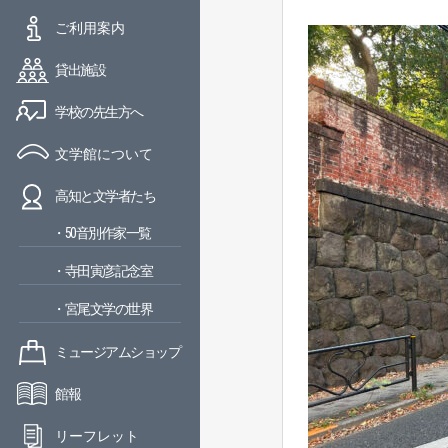
ご利用案内
貸出施設
学校の先生方へ
文学館について
高知と文学者たち
・50音別作家一覧
・寺田寅彦記念室
・宮尾文学の世界
ミュージアムショップ
館報
リーフレット