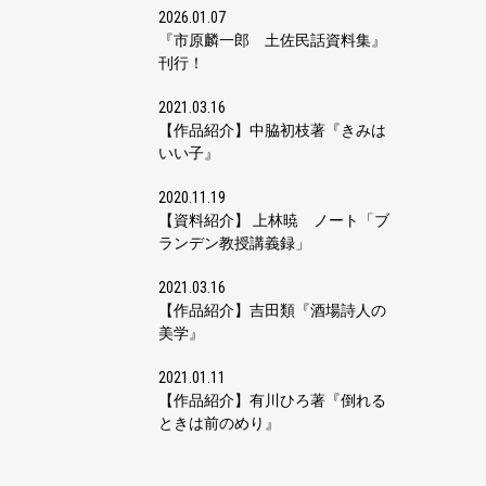
2026.01.07
『市原麟一郎 土佐民話資料集』
刊行！
2021.03.16
【作品紹介】中脇初枝著『きみは
いい子』
2020.11.19
【資料紹介】 上林暁 ノート「ブ
ランデン教授講義録」
2021.03.16
【作品紹介】吉田類『酒場詩人の
美学』
2021.01.11
【作品紹介】有川ひろ著『倒れる
ときは前のめり』