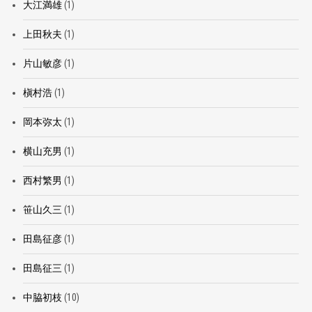
大江満雄
(1)
上田秋夫
(1)
片山敏彦
(1)
槇村浩
(1)
岡本弥太
(1)
横山充男
(1)
西村繁男
(1)
笹山久三
(1)
田島征彦
(1)
田島征三
(1)
中脇初枝
(10)