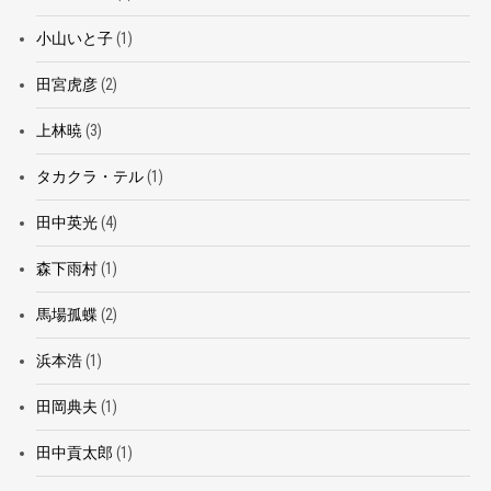
小山いと子
(1)
田宮虎彦
(2)
上林暁
(3)
タカクラ・テル
(1)
田中英光
(4)
森下雨村
(1)
馬場孤蝶
(2)
浜本浩
(1)
田岡典夫
(1)
田中貢太郎
(1)