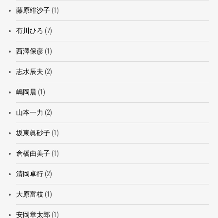
藤原緋沙子
(1)
有川ひろ
(7)
西澤保彦
(1)
志水辰夫
(2)
嶋岡晨
(1)
山本一力
(2)
坂東眞砂子
(1)
倉橋由美子
(1)
清岡卓行
(2)
大原富枝
(1)
安岡章太郎
(1)