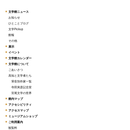
文学館ニュース
お知らせ
ひとことブログ
文学Pickup
館報
その他
展示
イベント
文学館カレンダー
文学館について
ごあいさつ
高知と文学者たち
50音別作家一覧
寺田寅彦記念室
宮尾文学の世界
館内マップ
アクセシビリティ
アクセスマップ
ミュージアムショップ
ご利用案内
観覧料