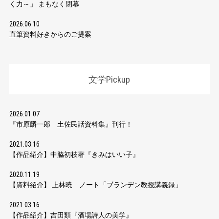
く力～」 まもなく閉幕
2026.06.10
直筆資料好きからのご提案
文学Pickup
2026.01.07
『市原麟一郎 土佐民話資料集』刊行！
2021.03.16
【作品紹介】中脇初枝著『きみはいい子』
2020.11.19
【資料紹介】 上林暁 ノート「ブランデン教授講義録」
2021.03.16
【作品紹介】吉田類『酒場詩人の美学』