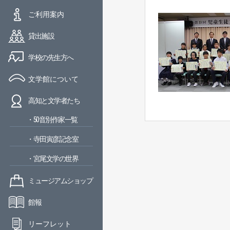
ご利用案内
貸出施設
学校の先生方へ
文学館について
高知と文学者たち
・50音別作家一覧
・寺田寅彦記念室
・宮尾文学の世界
ミュージアムショップ
館報
リーフレット