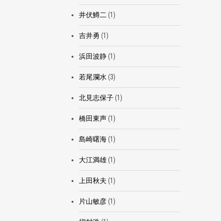
井伏鱒二
(1)
吉井勇
(1)
浜田波静
(1)
若尾瀾水
(3)
北見志保子
(1)
橋田東声
(1)
島崎曙海
(1)
大江満雄
(1)
上田秋夫
(1)
片山敏彦
(1)