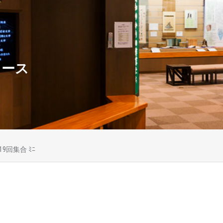
ュース
19回集合 ﾐﾆ