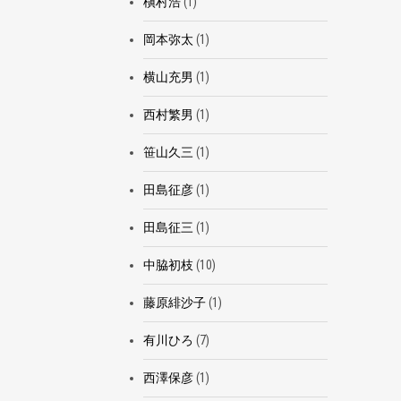
槇村浩
(1)
岡本弥太
(1)
横山充男
(1)
西村繁男
(1)
笹山久三
(1)
田島征彦
(1)
田島征三
(1)
中脇初枝
(10)
藤原緋沙子
(1)
有川ひろ
(7)
西澤保彦
(1)