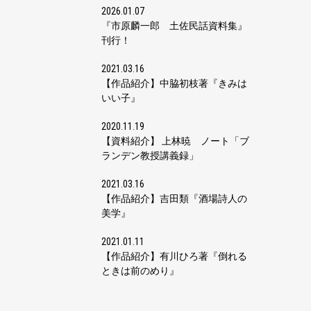
2026.01.07
『市原麟一郎 土佐民話資料集』
刊行！
2021.03.16
【作品紹介】中脇初枝著『きみは
いい子』
2020.11.19
【資料紹介】 上林暁 ノート「ブ
ランデン教授講義録」
2021.03.16
【作品紹介】吉田類『酒場詩人の
美学』
2021.01.11
【作品紹介】有川ひろ著『倒れる
ときは前のめり』