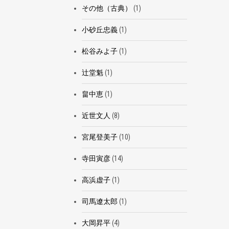
その他（古典）
(1)
小砂丘忠義
(1)
松谷みよ子
(1)
辻堂魁
(1)
畠中恵
(1)
近世文人
(8)
宮尾登美子
(10)
寺田寅彦
(14)
高浜虚子
(1)
司馬遼太郎
(1)
大岡昇平
(4)