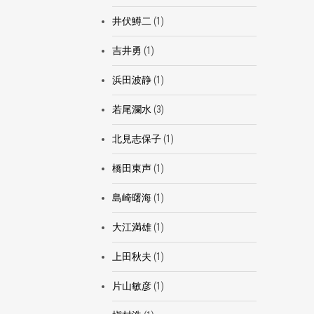
井伏鱒二
(1)
吉井勇
(1)
浜田波静
(1)
若尾瀾水
(3)
北見志保子
(1)
橋田東声
(1)
島崎曙海
(1)
大江満雄
(1)
上田秋夫
(1)
片山敏彦
(1)