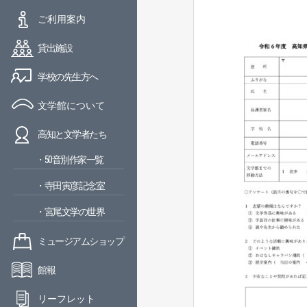
ご利用案内
貸出施設
学校の先生方へ
文学館について
高知と文学者たち
・50音別作家一覧
・寺田寅彦記念室
・宮尾文学の世界
ミュージアムショップ
館報
リーフレット