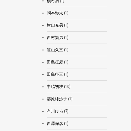
槇村浩
(1)
岡本弥太
(1)
横山充男
(1)
西村繁男
(1)
笹山久三
(1)
田島征彦
(1)
田島征三
(1)
中脇初枝
(10)
藤原緋沙子
(1)
有川ひろ
(7)
西澤保彦
(1)