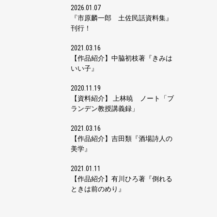
2026.01.07
『市原麟一郎 土佐民話資料集』
刊行！
2021.03.16
【作品紹介】中脇初枝著『きみは
いい子』
2020.11.19
【資料紹介】 上林暁 ノート「ブ
ランデン教授講義録」
2021.03.16
【作品紹介】吉田類『酒場詩人の
美学』
2021.01.11
【作品紹介】有川ひろ著『倒れる
ときは前のめり』