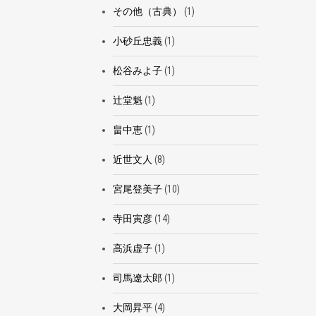
その他（古典）
(1)
小砂丘忠義
(1)
松谷みよ子
(1)
辻堂魁
(1)
畠中恵
(1)
近世文人
(8)
宮尾登美子
(10)
寺田寅彦
(14)
高浜虚子
(1)
司馬遼太郎
(1)
大岡昇平
(4)