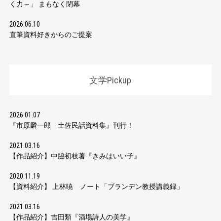
く力～」 まもなく閉幕
2026.06.10
直筆資料好きからのご提案
文学Pickup
2026.01.07
『市原麟一郎 土佐民話資料集』刊行！
2021.03.16
【作品紹介】中脇初枝著『きみはいい子』
2020.11.19
【資料紹介】 上林暁 ノート「ブランデン教授講義録」
2021.03.16
【作品紹介】吉田類『酒場詩人の美学』