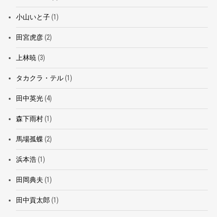
小山いと子
(1)
田宮虎彦
(2)
上林暁
(3)
タカクラ・テル
(1)
田中英光
(4)
森下雨村
(1)
馬場孤蝶
(2)
浜本浩
(1)
田岡典夫
(1)
田中貢太郎
(1)