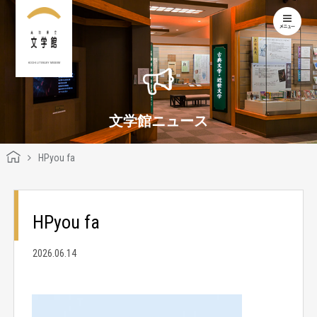
KOCHI LITERARY MUSEUM
文学館ニュース
HPyou fa
HPyou fa
2026.06.14