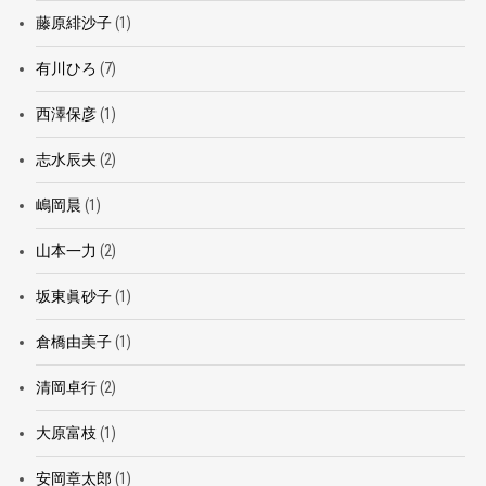
藤原緋沙子
(1)
有川ひろ
(7)
西澤保彦
(1)
志水辰夫
(2)
嶋岡晨
(1)
山本一力
(2)
坂東眞砂子
(1)
倉橋由美子
(1)
清岡卓行
(2)
大原富枝
(1)
安岡章太郎
(1)