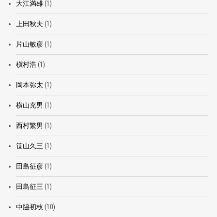
大江満雄
(1)
上田秋夫
(1)
片山敏彦
(1)
槇村浩
(1)
岡本弥太
(1)
横山充男
(1)
西村繁男
(1)
笹山久三
(1)
田島征彦
(1)
田島征三
(1)
中脇初枝
(10)