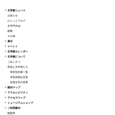
文学館ニュース
お知らせ
ひとことブログ
文学Pickup
館報
その他
展示
イベント
文学館カレンダー
文学館について
ごあいさつ
高知と文学者たち
50音別作家一覧
寺田寅彦記念室
宮尾文学の世界
館内マップ
アクセシビリティ
アクセスマップ
ミュージアムショップ
ご利用案内
観覧料