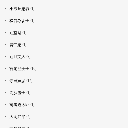
小砂丘忠義
(1)
松谷みよ子
(1)
辻堂魁
(1)
畠中恵
(1)
近世文人
(8)
宮尾登美子
(10)
寺田寅彦
(14)
高浜虚子
(1)
司馬遼太郎
(1)
大岡昇平
(4)