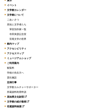
展示
イベント
文学館カレンダー
文学館について
ごあいさつ
高知と文学者たち
50音別作家一覧
寺田寅彦記念室
宮尾文学の世界
館内マップ
アクセシビリティ
アクセスマップ
ミュージアムショップ
ご利用案内
観覧料
学校の先生方へ
貸出施設
定例行事
文学館カルチャーサポーター
所蔵資料利用申請
高知県文化財団
文学館の紹介動画
収蔵資料検索