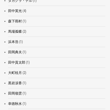
タカクラ・テル
(1)
田中英光
(4)
森下雨村
(1)
馬場孤蝶
(2)
浜本浩
(1)
田岡典夫
(1)
田中貢太郎
(1)
大町桂月
(2)
黒岩涙香
(1)
田岡嶺雲
(1)
幸徳秋水
(1)