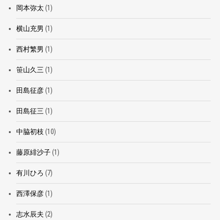
岡本弥太
(1)
横山充男
(1)
西村繁男
(1)
笹山久三
(1)
田島征彦
(1)
田島征三
(1)
中脇初枝
(10)
藤原緋沙子
(1)
有川ひろ
(7)
西澤保彦
(1)
志水辰夫
(2)