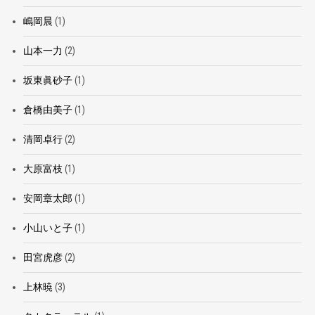
嶋岡晨
(1)
山本一力
(2)
坂東眞砂子
(1)
倉橋由美子
(1)
清岡卓行
(2)
大原富枝
(1)
安岡章太郎
(1)
小山いと子
(1)
田宮虎彦
(2)
上林暁
(3)