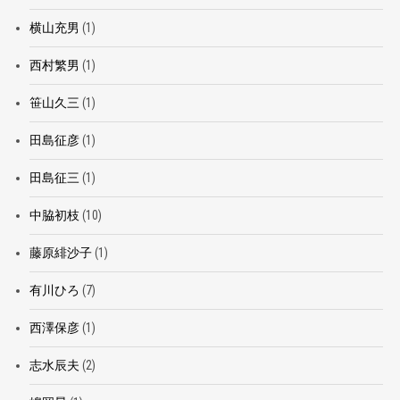
横山充男
(1)
西村繁男
(1)
笹山久三
(1)
田島征彦
(1)
田島征三
(1)
中脇初枝
(10)
藤原緋沙子
(1)
有川ひろ
(7)
西澤保彦
(1)
志水辰夫
(2)