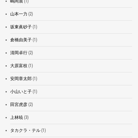
嶋岡晨
(1)
山本一力
(2)
坂東眞砂子
(1)
倉橋由美子
(1)
清岡卓行
(2)
大原富枝
(1)
安岡章太郎
(1)
小山いと子
(1)
田宮虎彦
(2)
上林暁
(3)
タカクラ・テル
(1)