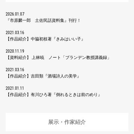
2026.01.07
『市原麟一郎 土佐民話資料集』刊行！
2021.03.16
【作品紹介】中脇初枝著『きみはいい子』
2020.11.19
【資料紹介】 上林暁 ノート「ブランデン教授講義録」
2021.03.16
【作品紹介】吉田類『酒場詩人の美学』
2021.01.11
【作品紹介】有川ひろ著『倒れるときは前のめり』
展示・作家紹介