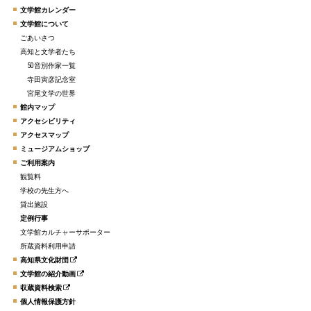
文学館カレンダー
文学館について
ごあいさつ
高知と文学者たち
50音別作家一覧
寺田寅彦記念室
宮尾文学の世界
館内マップ
アクセシビリティ
アクセスマップ
ミュージアムショップ
ご利用案内
観覧料
学校の先生方へ
貸出施設
定例行事
文学館カルチャーサポーター
所蔵資料利用申請
高知県文化財団
文学館の紹介動画
収蔵資料検索
個人情報保護方針