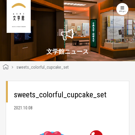
KOCHI LITERARY MUSEUM
文学館ニュース
sweets_colorful_cupcake_set
sweets_colorful_cupcake_set
2021.10.08