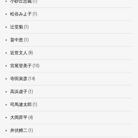
小砂丘忠義
(1)
松谷みよ子
(1)
辻堂魁
(1)
畠中恵
(1)
近世文人
(8)
宮尾登美子
(10)
寺田寅彦
(14)
高浜虚子
(1)
司馬遼太郎
(1)
大岡昇平
(4)
井伏鱒二
(1)