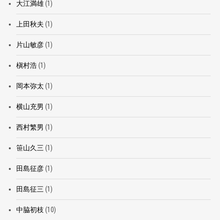
大江満雄
(1)
上田秋夫
(1)
片山敏彦
(1)
槇村浩
(1)
岡本弥太
(1)
横山充男
(1)
西村繁男
(1)
笹山久三
(1)
田島征彦
(1)
田島征三
(1)
中脇初枝
(10)