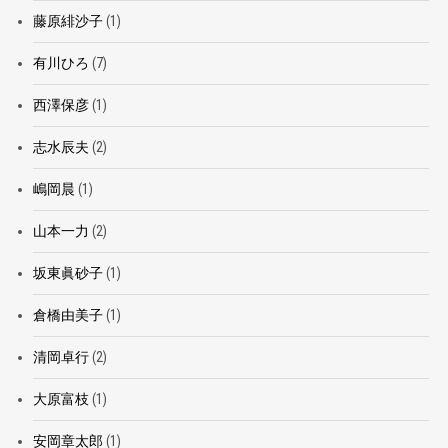
藤原緋沙子
(1)
有川ひろ
(7)
西澤保彦
(1)
志水辰夫
(2)
嶋岡晨
(1)
山本一力
(2)
坂東眞砂子
(1)
倉橋由美子
(1)
清岡卓行
(2)
大原富枝
(1)
安岡章太郎
(1)