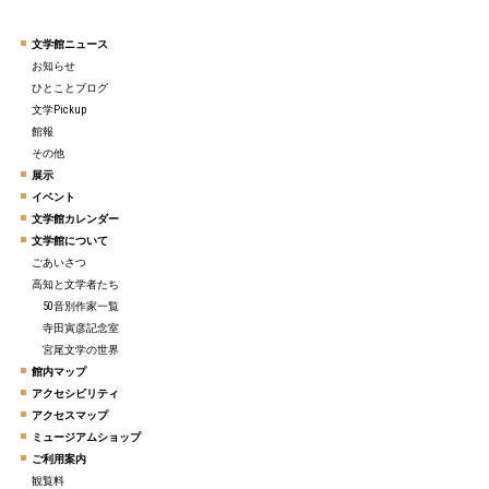
文学館ニュース
お知らせ
ひとことブログ
文学Pickup
館報
その他
展示
イベント
文学館カレンダー
文学館について
ごあいさつ
高知と文学者たち
50音別作家一覧
寺田寅彦記念室
宮尾文学の世界
館内マップ
アクセシビリティ
アクセスマップ
ミュージアムショップ
ご利用案内
観覧料