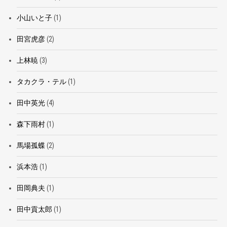
小山いと子
(1)
田宮虎彦
(2)
上林暁
(3)
タカクラ・テル
(1)
田中英光
(4)
森下雨村
(1)
馬場孤蝶
(2)
浜本浩
(1)
田岡典夫
(1)
田中貢太郎
(1)