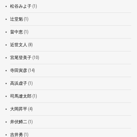
松谷みよ子
(1)
辻堂魁
(1)
畠中恵
(1)
近世文人
(8)
宮尾登美子
(10)
寺田寅彦
(14)
高浜虚子
(1)
司馬遼太郎
(1)
大岡昇平
(4)
井伏鱒二
(1)
吉井勇
(1)