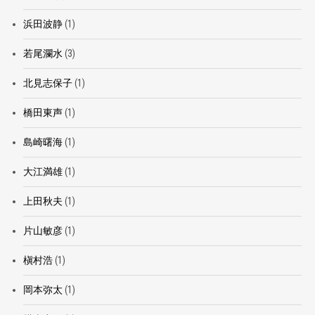
浜田波静
(1)
若尾瀾水
(3)
北見志保子
(1)
橋田東声
(1)
島崎曙海
(1)
大江満雄
(1)
上田秋夫
(1)
片山敏彦
(1)
槇村浩
(1)
岡本弥太
(1)