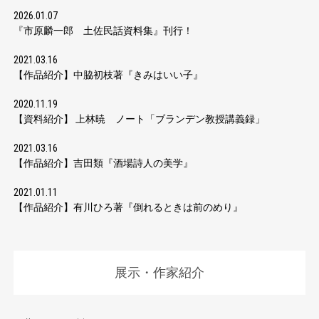
2026.01.07
『市原麟一郎 土佐民話資料集』刊行！
2021.03.16
【作品紹介】中脇初枝著『きみはいい子』
2020.11.19
【資料紹介】 上林暁 ノート「ブランデン教授講義録」
2021.03.16
【作品紹介】吉田類『酒場詩人の美学』
2021.01.11
【作品紹介】有川ひろ著『倒れるときは前のめり』
展示・作家紹介