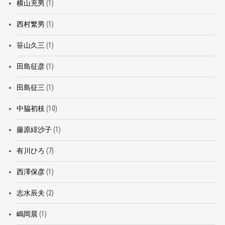
横山充男
(1)
西村繁男
(1)
笹山久三
(1)
田島征彦
(1)
田島征三
(1)
中脇初枝
(10)
藤原緋沙子
(1)
有川ひろ
(7)
西澤保彦
(1)
志水辰夫
(2)
嶋岡晨
(1)