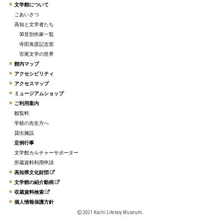
文学館について
ごあいさつ
高知と文学者たち
50音別作家一覧
寺田寅彦記念室
宮尾文学の世界
館内マップ
アクセシビリティ
アクセスマップ
ミュージアムショップ
ご利用案内
観覧料
学校の先生方へ
貸出施設
定例行事
文学館カルチャーサポーター
所蔵資料利用申請
高知県文化財団
文学館の紹介動画
収蔵資料検索
個人情報保護方針
2021 Kochi Literary Museum.