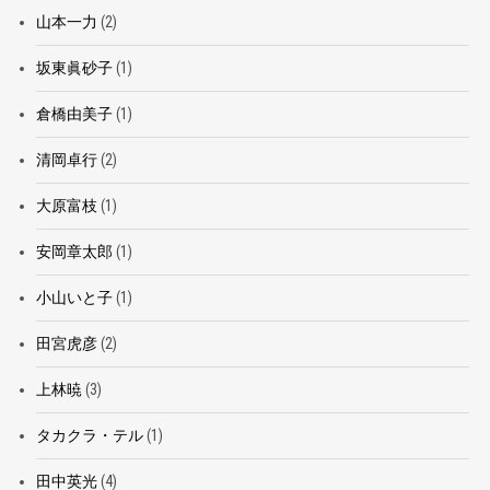
山本一力
(2)
坂東眞砂子
(1)
倉橋由美子
(1)
清岡卓行
(2)
大原富枝
(1)
安岡章太郎
(1)
小山いと子
(1)
田宮虎彦
(2)
上林暁
(3)
タカクラ・テル
(1)
田中英光
(4)