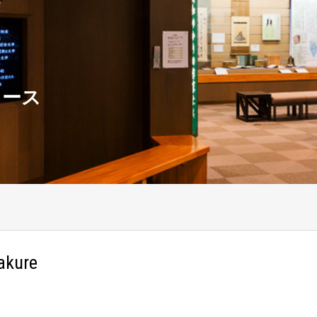
ュース
akure