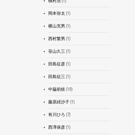
槇村浩
(1)
岡本弥太
(1)
横山充男
(1)
西村繁男
(1)
笹山久三
(1)
田島征彦
(1)
田島征三
(1)
中脇初枝
(10)
藤原緋沙子
(1)
有川ひろ
(7)
西澤保彦
(1)