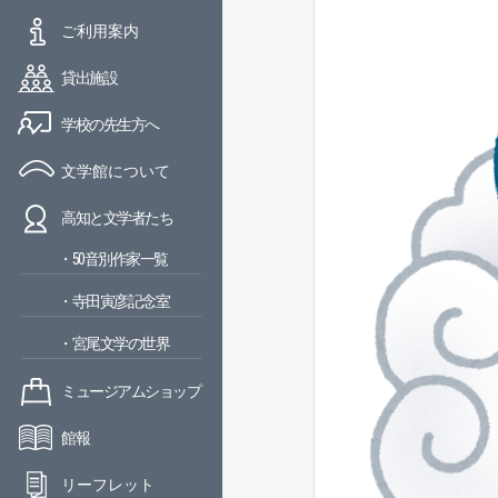
ご利用案内
貸出施設
学校の先生方へ
文学館について
高知と文学者たち
・50音別作家一覧
・寺田寅彦記念室
・宮尾文学の世界
ミュージアムショップ
館報
リーフレット