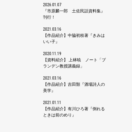
2026.01.07
『市原麟一郎 土佐民話資料集』
刊行！
2021.03.16
【作品紹介】中脇初枝著『きみは
いい子』
2020.11.19
【資料紹介】 上林暁 ノート「ブ
ランデン教授講義録」
2021.03.16
【作品紹介】吉田類『酒場詩人の
美学』
2021.01.11
【作品紹介】有川ひろ著『倒れる
ときは前のめり』