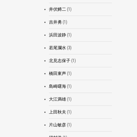
井伏鱒二
(1)
吉井勇
(1)
浜田波静
(1)
若尾瀾水
(3)
北見志保子
(1)
橋田東声
(1)
島崎曙海
(1)
大江満雄
(1)
上田秋夫
(1)
片山敏彦
(1)