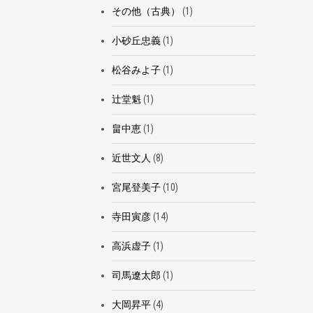
その他（古典）
(1)
小砂丘忠義
(1)
松谷みよ子
(1)
辻堂魁
(1)
畠中恵
(1)
近世文人
(8)
宮尾登美子
(10)
寺田寅彦
(14)
高浜虚子
(1)
司馬遼太郎
(1)
大岡昇平
(4)