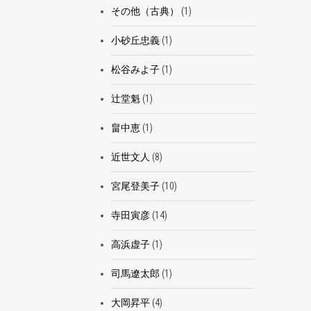
その他（古典）
(1)
小砂丘忠義
(1)
松谷みよ子
(1)
辻堂魁
(1)
畠中恵
(1)
近世文人
(8)
宮尾登美子
(10)
寺田寅彦
(14)
高浜虚子
(1)
司馬遼太郎
(1)
大岡昇平
(4)