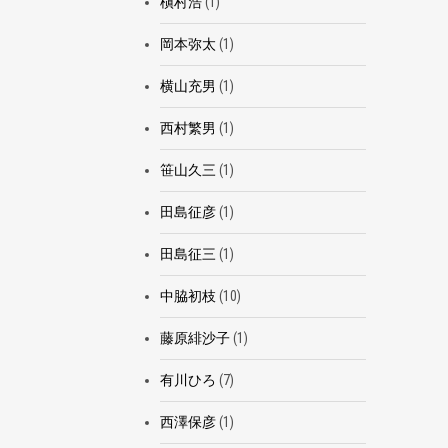
槇村浩
(1)
岡本弥太
(1)
横山充男
(1)
西村繁男
(1)
笹山久三
(1)
田島征彦
(1)
田島征三
(1)
中脇初枝
(10)
藤原緋沙子
(1)
有川ひろ
(7)
西澤保彦
(1)