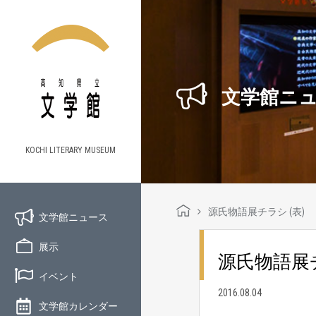
文学館ニ
KOCHI LITERARY MUSEUM
源氏物語展チラシ (表)
文学館ニュース
展示
源氏物語展チ
イベント
2016.08.04
文学館カレンダー