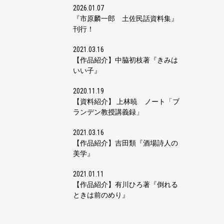
2026.01.07
『市原麟一郎 土佐民話資料集』
刊行！
2021.03.16
【作品紹介】中脇初枝著『きみは
いい子』
2020.11.19
【資料紹介】 上林暁 ノート「ブ
ランデン教授講義録」
2021.03.16
【作品紹介】吉田類『酒場詩人の
美学』
2021.01.11
【作品紹介】有川ひろ著『倒れる
ときは前のめり』