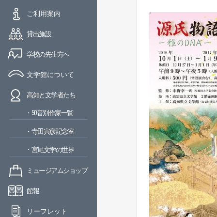
ご利用案内
貸出施設
学校の先生方へ
文学館について
高知と文学者たち
・50音別作家一覧
・寺田寅彦記念室
・宮尾文学の世界
ミュージアムショップ
館報
リーフレット