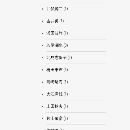
井伏鱒二
(1)
吉井勇
(1)
浜田波静
(1)
若尾瀾水
(3)
北見志保子
(1)
橋田東声
(1)
島崎曙海
(1)
大江満雄
(1)
上田秋夫
(1)
片山敏彦
(1)