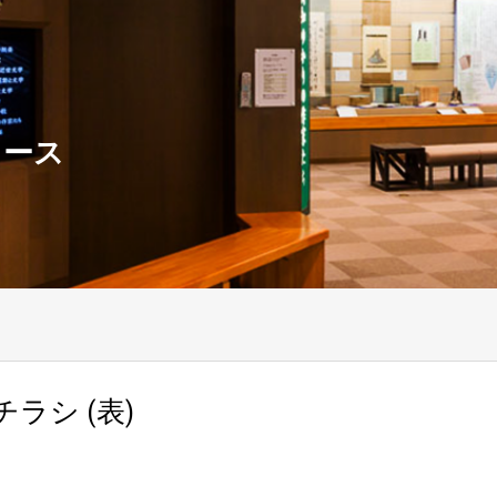
ュース
ラシ (表)