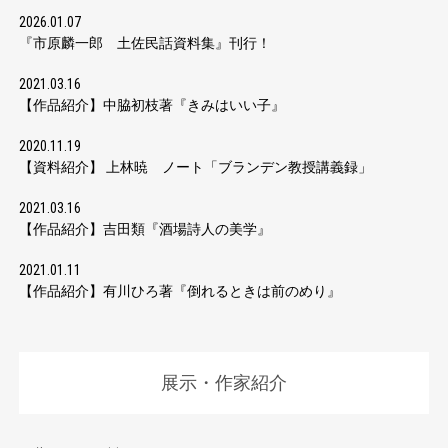
2026.01.07
『市原麟一郎 土佐民話資料集』刊行！
2021.03.16
【作品紹介】中脇初枝著『きみはいい子』
2020.11.19
【資料紹介】 上林暁 ノート「ブランデン教授講義録」
2021.03.16
【作品紹介】吉田類『酒場詩人の美学』
2021.01.11
【作品紹介】有川ひろ著『倒れるときは前のめり』
展示・作家紹介