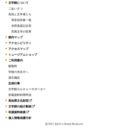
文学館について
ごあいさつ
高知と文学者たち
50音別作家一覧
寺田寅彦記念室
宮尾文学の世界
館内マップ
アクセシビリティ
アクセスマップ
ミュージアムショップ
ご利用案内
観覧料
学校の先生方へ
貸出施設
定例行事
文学館カルチャーサポーター
所蔵資料利用申請
高知県文化財団
文学館の紹介動画
収蔵資料検索
個人情報保護方針
2021 Kochi Literary Museum.