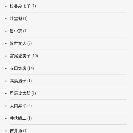
松谷みよ子
(1)
辻堂魁
(1)
畠中恵
(1)
近世文人
(8)
宮尾登美子
(10)
寺田寅彦
(14)
高浜虚子
(1)
司馬遼太郎
(1)
大岡昇平
(4)
井伏鱒二
(1)
吉井勇
(1)