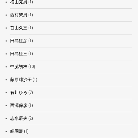
横山充男
(1)
西村繁男
(1)
笹山久三
(1)
田島征彦
(1)
田島征三
(1)
中脇初枝
(10)
藤原緋沙子
(1)
有川ひろ
(7)
西澤保彦
(1)
志水辰夫
(2)
嶋岡晨
(1)