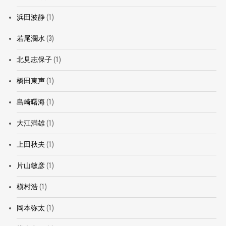
浜田波静
(1)
若尾瀾水
(3)
北見志保子
(1)
橋田東声
(1)
島崎曙海
(1)
大江満雄
(1)
上田秋夫
(1)
片山敏彦
(1)
槇村浩
(1)
岡本弥太
(1)