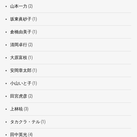
山本一力
(2)
坂東眞砂子
(1)
倉橋由美子
(1)
清岡卓行
(2)
大原富枝
(1)
安岡章太郎
(1)
小山いと子
(1)
田宮虎彦
(2)
上林暁
(3)
タカクラ・テル
(1)
田中英光
(4)