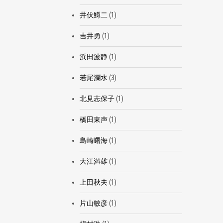
井伏鱒二
(1)
吉井勇
(1)
浜田波静
(1)
若尾瀾水
(3)
北見志保子
(1)
橋田東声
(1)
島崎曙海
(1)
大江満雄
(1)
上田秋夫
(1)
片山敏彦
(1)