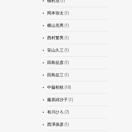
槇村浩
(1)
岡本弥太
(1)
横山充男
(1)
西村繁男
(1)
笹山久三
(1)
田島征彦
(1)
田島征三
(1)
中脇初枝
(10)
藤原緋沙子
(1)
有川ひろ
(7)
西澤保彦
(1)