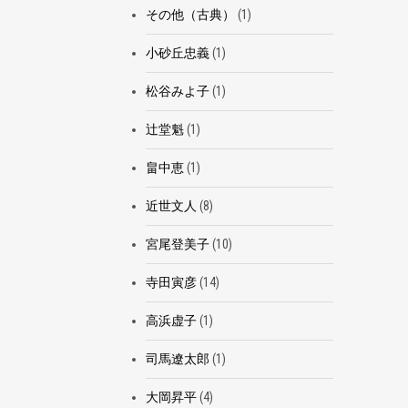
その他（古典）
(1)
小砂丘忠義
(1)
松谷みよ子
(1)
辻堂魁
(1)
畠中恵
(1)
近世文人
(8)
宮尾登美子
(10)
寺田寅彦
(14)
高浜虚子
(1)
司馬遼太郎
(1)
大岡昇平
(4)