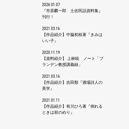
2026.01.07
『市原麟一郎 土佐民話資料集』
刊行！
2021.03.16
【作品紹介】中脇初枝著『きみは
いい子』
2020.11.19
【資料紹介】 上林暁 ノート「ブ
ランデン教授講義録」
2021.03.16
【作品紹介】吉田類『酒場詩人の
美学』
2021.01.11
【作品紹介】有川ひろ著『倒れる
ときは前のめり』