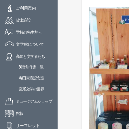
ご利用案内
貸出施設
学校の先生方へ
文学館について
高知と文学者たち
・50音別作家一覧
・寺田寅彦記念室
・宮尾文学の世界
ミュージアムショップ
館報
リーフレット