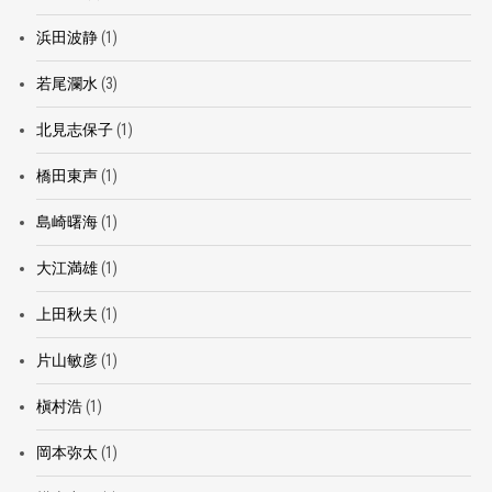
浜田波静
(1)
若尾瀾水
(3)
北見志保子
(1)
橋田東声
(1)
島崎曙海
(1)
大江満雄
(1)
上田秋夫
(1)
片山敏彦
(1)
槇村浩
(1)
岡本弥太
(1)