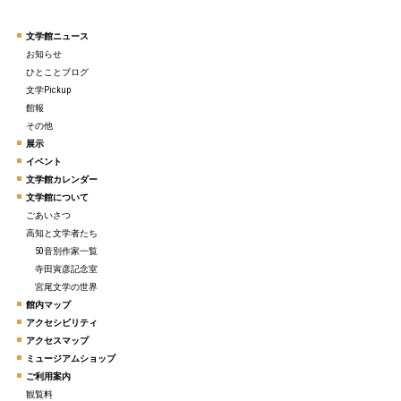
文学館ニュース
お知らせ
ひとことブログ
文学Pickup
館報
その他
展示
イベント
文学館カレンダー
文学館について
ごあいさつ
高知と文学者たち
50音別作家一覧
寺田寅彦記念室
宮尾文学の世界
館内マップ
アクセシビリティ
アクセスマップ
ミュージアムショップ
ご利用案内
観覧料