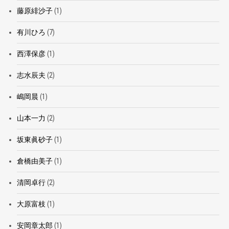
藤原緋沙子
(1)
有川ひろ
(7)
西澤保彦
(1)
志水辰夫
(2)
嶋岡晨
(1)
山本一力
(2)
坂東眞砂子
(1)
倉橋由美子
(1)
清岡卓行
(2)
大原富枝
(1)
安岡章太郎
(1)