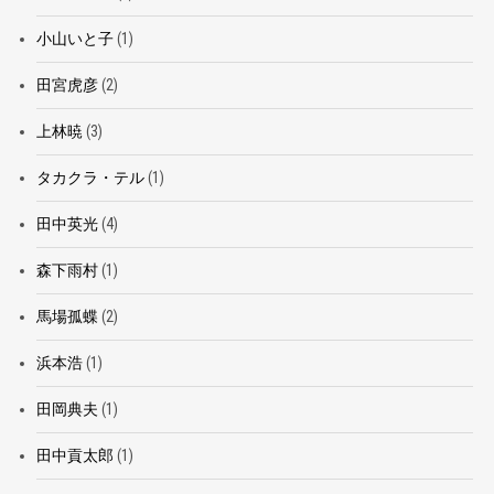
小山いと子
(1)
田宮虎彦
(2)
上林暁
(3)
タカクラ・テル
(1)
田中英光
(4)
森下雨村
(1)
馬場孤蝶
(2)
浜本浩
(1)
田岡典夫
(1)
田中貢太郎
(1)