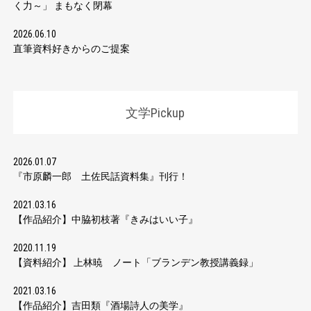
く力～」 まもなく閉幕
2026.06.10
直筆資料好きからのご提案
文学Pickup
2026.01.07
『市原麟一郎 土佐民話資料集』刊行！
2021.03.16
【作品紹介】中脇初枝著『きみはいい子』
2020.11.19
【資料紹介】 上林暁 ノート「ブランデン教授講義録」
2021.03.16
【作品紹介】吉田類『酒場詩人の美学』