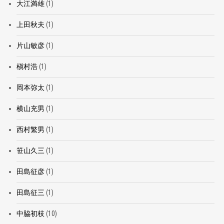
大江満雄
(1)
上田秋夫
(1)
片山敏彦
(1)
槇村浩
(1)
岡本弥太
(1)
横山充男
(1)
西村繁男
(1)
笹山久三
(1)
田島征彦
(1)
田島征三
(1)
中脇初枝
(10)