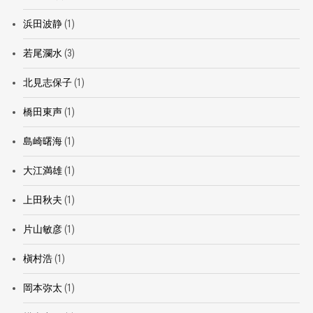
浜田波静
(1)
若尾瀾水
(3)
北見志保子
(1)
橋田東声
(1)
島崎曙海
(1)
大江満雄
(1)
上田秋夫
(1)
片山敏彦
(1)
槇村浩
(1)
岡本弥太
(1)