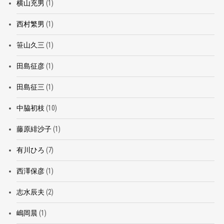
横山充男
(1)
西村繁男
(1)
笹山久三
(1)
田島征彦
(1)
田島征三
(1)
中脇初枝
(10)
藤原緋沙子
(1)
有川ひろ
(7)
西澤保彦
(1)
志水辰夫
(2)
嶋岡晨
(1)