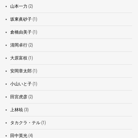
山本一力
(2)
坂東眞砂子
(1)
倉橋由美子
(1)
清岡卓行
(2)
大原富枝
(1)
安岡章太郎
(1)
小山いと子
(1)
田宮虎彦
(2)
上林暁
(3)
タカクラ・テル
(1)
田中英光
(4)