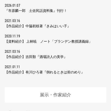
2026.01.07
『市原麟一郎 土佐民話資料集』刊行！
2021.03.16
【作品紹介】中脇初枝著『きみはいい子』
2020.11.19
【資料紹介】 上林暁 ノート「ブランデン教授講義録」
2021.03.16
【作品紹介】吉田類『酒場詩人の美学』
2021.01.11
【作品紹介】有川ひろ著『倒れるときは前のめり』
展示・作家紹介