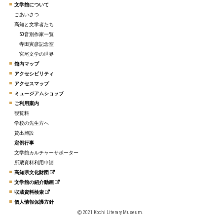
文学館について
ごあいさつ
高知と文学者たち
50音別作家一覧
寺田寅彦記念室
宮尾文学の世界
館内マップ
アクセシビリティ
アクセスマップ
ミュージアムショップ
ご利用案内
観覧料
学校の先生方へ
貸出施設
定例行事
文学館カルチャーサポーター
所蔵資料利用申請
高知県文化財団
文学館の紹介動画
収蔵資料検索
個人情報保護方針
2021 Kochi Literary Museum.