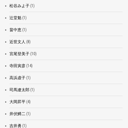
松谷みよ子
(1)
辻堂魁
(1)
畠中恵
(1)
近世文人
(8)
宮尾登美子
(10)
寺田寅彦
(14)
高浜虚子
(1)
司馬遼太郎
(1)
大岡昇平
(4)
井伏鱒二
(1)
吉井勇
(1)