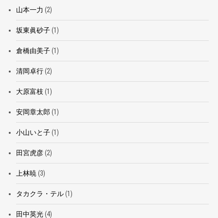
山本一力
(2)
坂東眞砂子
(1)
倉橋由美子
(1)
清岡卓行
(2)
大原富枝
(1)
安岡章太郎
(1)
小山いと子
(1)
田宮虎彦
(2)
上林暁
(3)
タカクラ・テル
(1)
田中英光
(4)