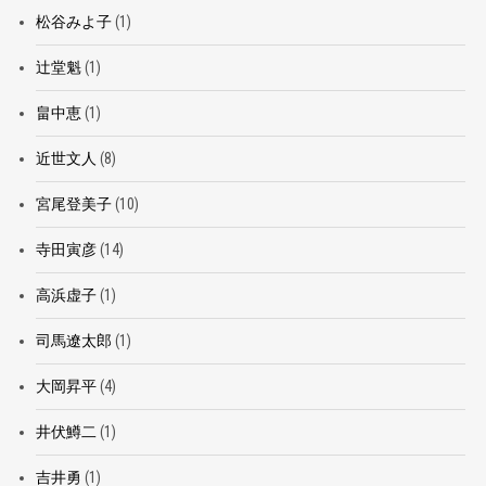
松谷みよ子
(1)
辻堂魁
(1)
畠中恵
(1)
近世文人
(8)
宮尾登美子
(10)
寺田寅彦
(14)
高浜虚子
(1)
司馬遼太郎
(1)
大岡昇平
(4)
井伏鱒二
(1)
吉井勇
(1)