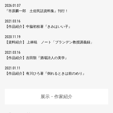
2026.01.07
『市原麟一郎 土佐民話資料集』刊行！
2021.03.16
【作品紹介】中脇初枝著『きみはいい子』
2020.11.19
【資料紹介】 上林暁 ノート「ブランデン教授講義録」
2021.03.16
【作品紹介】吉田類『酒場詩人の美学』
2021.01.11
【作品紹介】有川ひろ著『倒れるときは前のめり』
展示・作家紹介