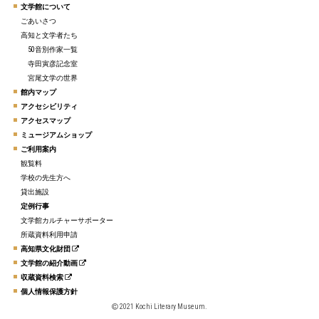
文学館について
ごあいさつ
高知と文学者たち
50音別作家一覧
寺田寅彦記念室
宮尾文学の世界
館内マップ
アクセシビリティ
アクセスマップ
ミュージアムショップ
ご利用案内
観覧料
学校の先生方へ
貸出施設
定例行事
文学館カルチャーサポーター
所蔵資料利用申請
高知県文化財団
文学館の紹介動画
収蔵資料検索
個人情報保護方針
2021 Kochi Literary Museum.