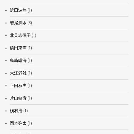
浜田波静
(1)
若尾瀾水
(3)
北見志保子
(1)
橋田東声
(1)
島崎曙海
(1)
大江満雄
(1)
上田秋夫
(1)
片山敏彦
(1)
槇村浩
(1)
岡本弥太
(1)