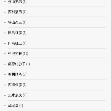
横山充男
(1)
西村繁男
(1)
笹山久三
(1)
田島征彦
(1)
田島征三
(1)
中脇初枝
(10)
藤原緋沙子
(1)
有川ひろ
(7)
西澤保彦
(1)
志水辰夫
(2)
嶋岡晨
(1)