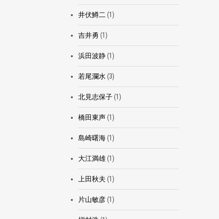
井伏鱒二
(1)
吉井勇
(1)
浜田波静
(1)
若尾瀾水
(3)
北見志保子
(1)
橋田東声
(1)
島崎曙海
(1)
大江満雄
(1)
上田秋夫
(1)
片山敏彦
(1)