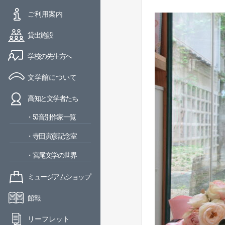
ご利用案内
貸出施設
学校の先生方へ
文学館について
高知と文学者たち
・50音別作家一覧
・寺田寅彦記念室
・宮尾文学の世界
ミュージアムショップ
館報
リーフレット