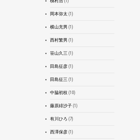
槇村浩
(1)
岡本弥太
(1)
横山充男
(1)
西村繁男
(1)
笹山久三
(1)
田島征彦
(1)
田島征三
(1)
中脇初枝
(10)
藤原緋沙子
(1)
有川ひろ
(7)
西澤保彦
(1)