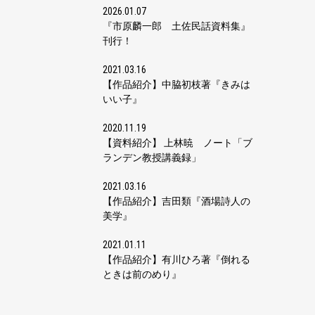
2026.01.07
『市原麟一郎 土佐民話資料集』
刊行！
2021.03.16
【作品紹介】中脇初枝著『きみは
いい子』
2020.11.19
【資料紹介】 上林暁 ノート「ブ
ランデン教授講義録」
2021.03.16
【作品紹介】吉田類『酒場詩人の
美学』
2021.01.11
【作品紹介】有川ひろ著『倒れる
ときは前のめり』