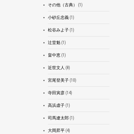
その他（古典）
(1)
小砂丘忠義
(1)
松谷みよ子
(1)
辻堂魁
(1)
畠中恵
(1)
近世文人
(8)
宮尾登美子
(10)
寺田寅彦
(14)
高浜虚子
(1)
司馬遼太郎
(1)
大岡昇平
(4)