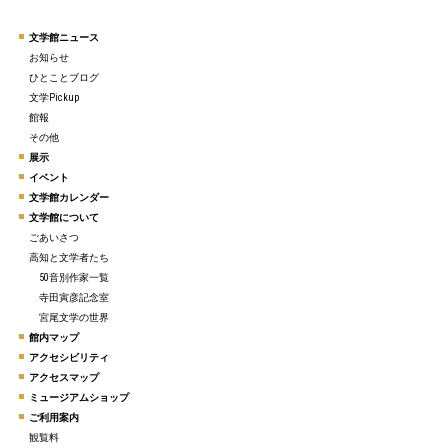
文学館ニュース
お知らせ
ひとことブログ
文学Pickup
館報
その他
展示
イベント
文学館カレンダー
文学館について
ごあいさつ
高知と文学者たち
50音別作家一覧
寺田寅彦記念室
宮尾文学の世界
館内マップ
アクセシビリティ
アクセスマップ
ミュージアムショップ
ご利用案内
観覧料