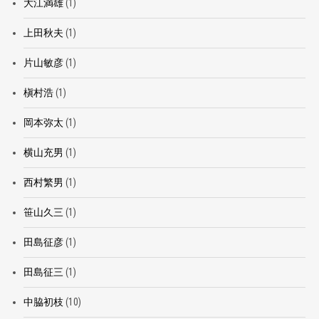
大江満雄
(1)
上田秋夫
(1)
片山敏彦
(1)
槇村浩
(1)
岡本弥太
(1)
横山充男
(1)
西村繁男
(1)
笹山久三
(1)
田島征彦
(1)
田島征三
(1)
中脇初枝
(10)