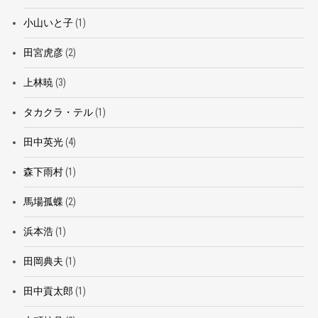
小山いと子
(1)
田宮虎彦
(2)
上林暁
(3)
タカクラ・テル
(1)
田中英光
(4)
森下雨村
(1)
馬場孤蝶
(2)
浜本浩
(1)
田岡典夫
(1)
田中貢太郎
(1)