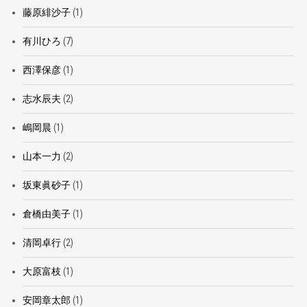
藤原緋沙子
(1)
有川ひろ
(7)
西澤保彦
(1)
志水辰夫
(2)
嶋岡晨
(1)
山本一力
(2)
坂東眞砂子
(1)
倉橋由美子
(1)
清岡卓行
(2)
大原富枝
(1)
安岡章太郎
(1)