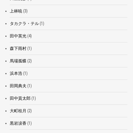
上林暁
(3)
タカクラ・テル
(1)
田中英光
(4)
森下雨村
(1)
馬場孤蝶
(2)
浜本浩
(1)
田岡典夫
(1)
田中貢太郎
(1)
大町桂月
(2)
黒岩涙香
(1)