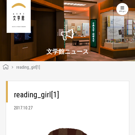
KOCHI LITERARY MUSEUM
文学館ニュース
reading_girl[1]
reading_girl[1]
2017.10.27