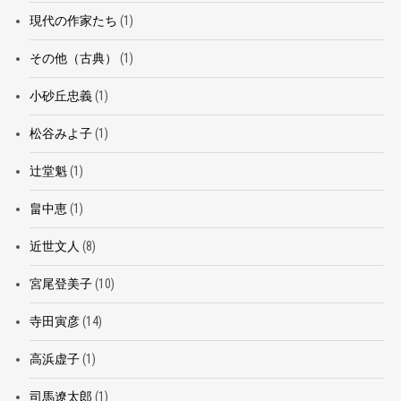
現代の作家たち
(1)
その他（古典）
(1)
小砂丘忠義
(1)
松谷みよ子
(1)
辻堂魁
(1)
畠中恵
(1)
近世文人
(8)
宮尾登美子
(10)
寺田寅彦
(14)
高浜虚子
(1)
司馬遼太郎
(1)