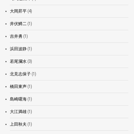
大岡昇平
(4)
井伏鱒二
(1)
吉井勇
(1)
浜田波静
(1)
若尾瀾水
(3)
北見志保子
(1)
橋田東声
(1)
島崎曙海
(1)
大江満雄
(1)
上田秋夫
(1)