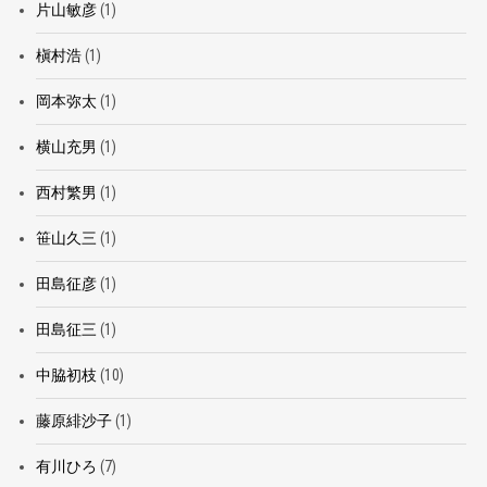
片山敏彦
(1)
槇村浩
(1)
岡本弥太
(1)
横山充男
(1)
西村繁男
(1)
笹山久三
(1)
田島征彦
(1)
田島征三
(1)
中脇初枝
(10)
藤原緋沙子
(1)
有川ひろ
(7)