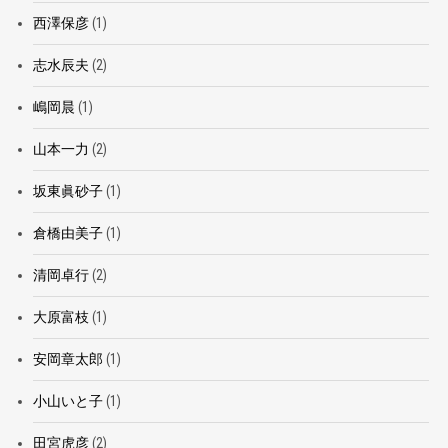
西澤保彦
(1)
志水辰夫
(2)
嶋岡晨
(1)
山本一力
(2)
坂東眞砂子
(1)
倉橋由美子
(1)
清岡卓行
(2)
大原富枝
(1)
安岡章太郎
(1)
小山いと子
(1)
田宮虎彦
(2)