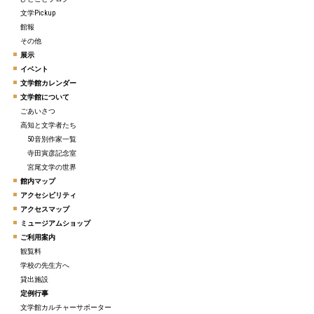
文学Pickup
館報
その他
展示
イベント
文学館カレンダー
文学館について
ごあいさつ
高知と文学者たち
50音別作家一覧
寺田寅彦記念室
宮尾文学の世界
館内マップ
アクセシビリティ
アクセスマップ
ミュージアムショップ
ご利用案内
観覧料
学校の先生方へ
貸出施設
定例行事
文学館カルチャーサポーター