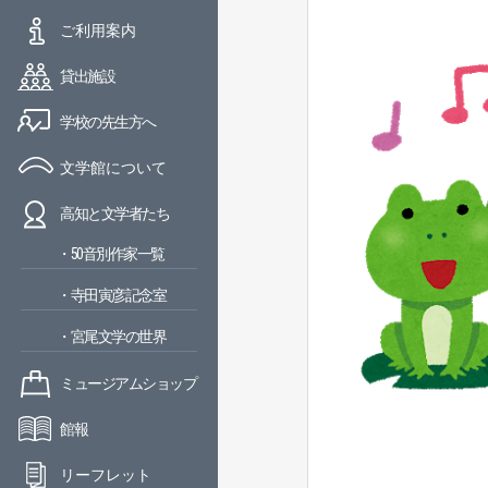
ご利用案内
貸出施設
学校の先生方へ
文学館について
高知と文学者たち
・50音別作家一覧
・寺田寅彦記念室
・宮尾文学の世界
ミュージアムショップ
館報
リーフレット