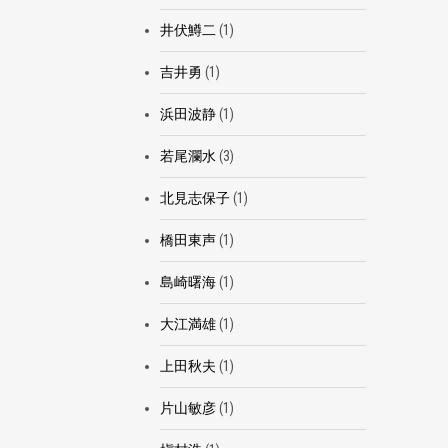
井伏鱒二
(1)
吉井勇
(1)
浜田波静
(1)
若尾瀾水
(3)
北見志保子
(1)
橋田東声
(1)
島崎曙海
(1)
大江満雄
(1)
上田秋夫
(1)
片山敏彦
(1)