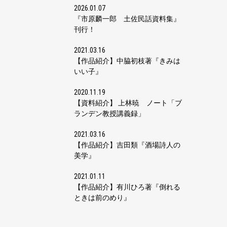
2026.01.07
『市原麟一郎 土佐民話資料集』
刊行！
2021.03.16
【作品紹介】中脇初枝著『きみは
いい子』
2020.11.19
【資料紹介】 上林暁 ノート「ブ
ランデン教授講義録」
2021.03.16
【作品紹介】吉田類『酒場詩人の
美学』
2021.01.11
【作品紹介】有川ひろ著『倒れる
ときは前のめり』