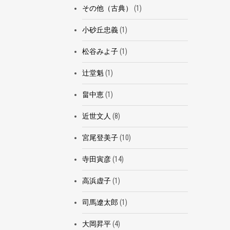
その他（古典）
(1)
小砂丘忠義
(1)
松谷みよ子
(1)
辻堂魁
(1)
畠中恵
(1)
近世文人
(8)
宮尾登美子
(10)
寺田寅彦
(14)
高浜虚子
(1)
司馬遼太郎
(1)
大岡昇平
(4)