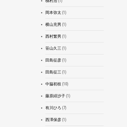
槇村浩
(1)
岡本弥太
(1)
横山充男
(1)
西村繁男
(1)
笹山久三
(1)
田島征彦
(1)
田島征三
(1)
中脇初枝
(10)
藤原緋沙子
(1)
有川ひろ
(7)
西澤保彦
(1)