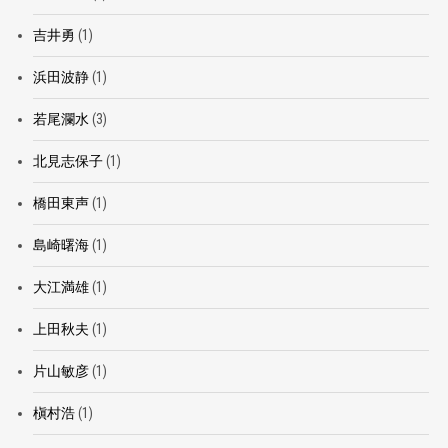
吉井勇
(1)
浜田波静
(1)
若尾瀾水
(3)
北見志保子
(1)
橋田東声
(1)
島崎曙海
(1)
大江満雄
(1)
上田秋夫
(1)
片山敏彦
(1)
槇村浩
(1)