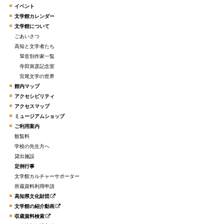
イベント
文学館カレンダー
文学館について
ごあいさつ
高知と文学者たち
50音別作家一覧
寺田寅彦記念室
宮尾文学の世界
館内マップ
アクセシビリティ
アクセスマップ
ミュージアムショップ
ご利用案内
観覧料
学校の先生方へ
貸出施設
定例行事
文学館カルチャーサポーター
所蔵資料利用申請
高知県文化財団
文学館の紹介動画
収蔵資料検索