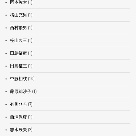
岡本弥太
(1)
横山充男
(1)
西村繁男
(1)
笹山久三
(1)
田島征彦
(1)
田島征三
(1)
中脇初枝
(10)
藤原緋沙子
(1)
有川ひろ
(7)
西澤保彦
(1)
志水辰夫
(2)