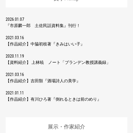
2026.01.07
『市原麟一郎 土佐民話資料集』刊行！
2021.03.16
【作品紹介】中脇初枝著『きみはいい子』
2020.11.19
【資料紹介】 上林暁 ノート「ブランデン教授講義録」
2021.03.16
【作品紹介】吉田類『酒場詩人の美学』
2021.01.11
【作品紹介】有川ひろ著『倒れるときは前のめり』
展示・作家紹介