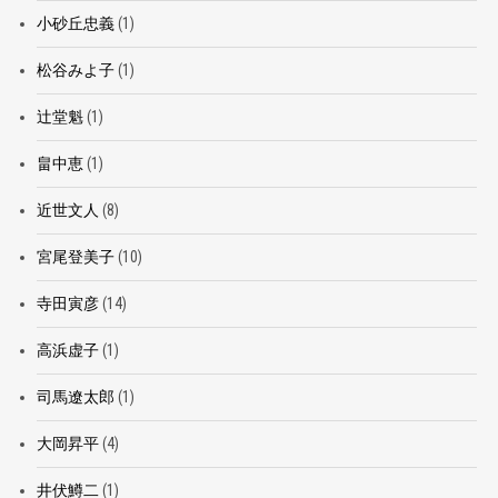
小砂丘忠義
(1)
松谷みよ子
(1)
辻堂魁
(1)
畠中恵
(1)
近世文人
(8)
宮尾登美子
(10)
寺田寅彦
(14)
高浜虚子
(1)
司馬遼太郎
(1)
大岡昇平
(4)
井伏鱒二
(1)