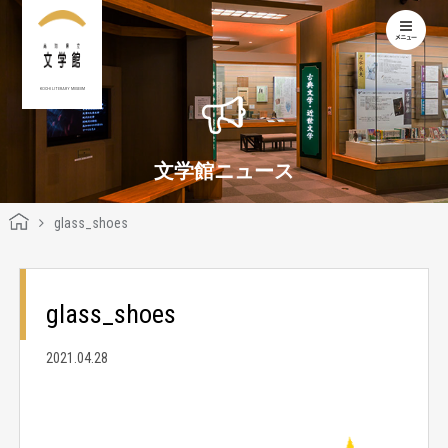
KOCHI LITERARY MUSEUM
文学館ニュース
glass_shoes
glass_shoes
2021.04.28