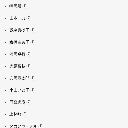
嶋岡晨
(1)
山本一力
(2)
坂東眞砂子
(1)
倉橋由美子
(1)
清岡卓行
(2)
大原富枝
(1)
安岡章太郎
(1)
小山いと子
(1)
田宮虎彦
(2)
上林暁
(3)
タカクラ・テル
(1)