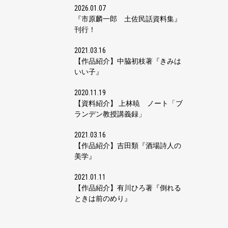
2026.01.07
『市原麟一郎 土佐民話資料集』
刊行！
2021.03.16
【作品紹介】中脇初枝著『きみは
いい子』
2020.11.19
【資料紹介】 上林暁 ノート「ブ
ランデン教授講義録」
2021.03.16
【作品紹介】吉田類『酒場詩人の
美学』
2021.01.11
【作品紹介】有川ひろ著『倒れる
ときは前のめり』