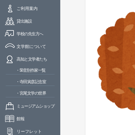
ご利用案内
貸出施設
学校の先生方へ
文学館について
高知と文学者たち
・50音別作家一覧
・寺田寅彦記念室
・宮尾文学の世界
ミュージアムショップ
館報
リーフレット