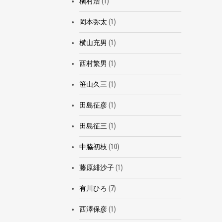
槇村浩
(1)
岡本弥太
(1)
横山充男
(1)
西村繁男
(1)
笹山久三
(1)
田島征彦
(1)
田島征三
(1)
中脇初枝
(10)
藤原緋沙子
(1)
有川ひろ
(7)
西澤保彦
(1)