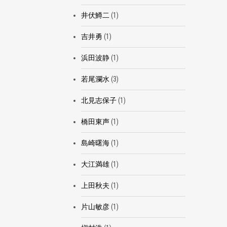
井伏鱒二
(1)
吉井勇
(1)
浜田波静
(1)
若尾瀾水
(3)
北見志保子
(1)
橋田東声
(1)
島崎曙海
(1)
大江満雄
(1)
上田秋夫
(1)
片山敏彦
(1)