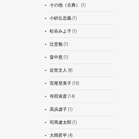
その他（古典）
(1)
小砂丘忠義
(1)
松谷みよ子
(1)
辻堂魁
(1)
畠中恵
(1)
近世文人
(8)
宮尾登美子
(10)
寺田寅彦
(14)
高浜虚子
(1)
司馬遼太郎
(1)
大岡昇平
(4)