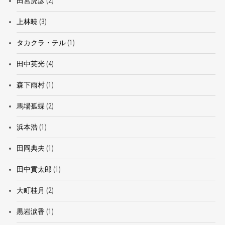
田宮虎彦
(2)
上林暁
(3)
タカクラ・テル
(1)
田中英光
(4)
森下雨村
(1)
馬場孤蝶
(2)
浜本浩
(1)
田岡典夫
(1)
田中貢太郎
(1)
大町桂月
(2)
黒岩涙香
(1)