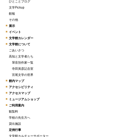
ひとことブログ
文学Pickup
館報
その他
展示
イベント
文学館カレンダー
文学館について
ごあいさつ
高知と文学者たち
50音別作家一覧
寺田寅彦記念室
宮尾文学の世界
館内マップ
アクセシビリティ
アクセスマップ
ミュージアムショップ
ご利用案内
観覧料
学校の先生方へ
貸出施設
定例行事
文学館カルチャーサポーター