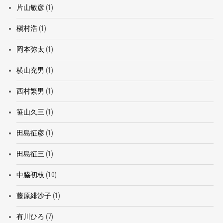
片山敏彦
(1)
槇村浩
(1)
岡本弥太
(1)
横山充男
(1)
西村繁男
(1)
笹山久三
(1)
田島征彦
(1)
田島征三
(1)
中脇初枝
(10)
藤原緋沙子
(1)
有川ひろ
(7)