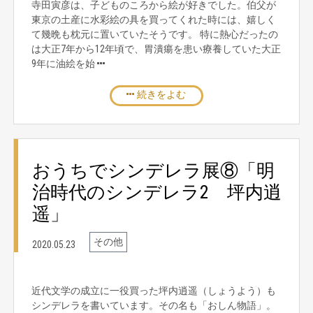
寺田寅彦は、子どものころから絵が好きでした。伯父が
東京の土産に水彩絵の具を買ってくれた時には、嬉しく
て幾晩も枕元に置いていたそうです。 特に熱心だったの
は大正7年から12年頃で、胃潰瘍を患い療養していた大正
9年に油絵を始
続きをよむ
おうちでシンデレラ展⑧「明
治時代のシンデレラ2 坪内逍
遥」
その他
2020.05.23
近代文学の成立に一役買った坪内逍遥（しょうよう）も
シンデレラを書いています。その名も「おしん物語」。