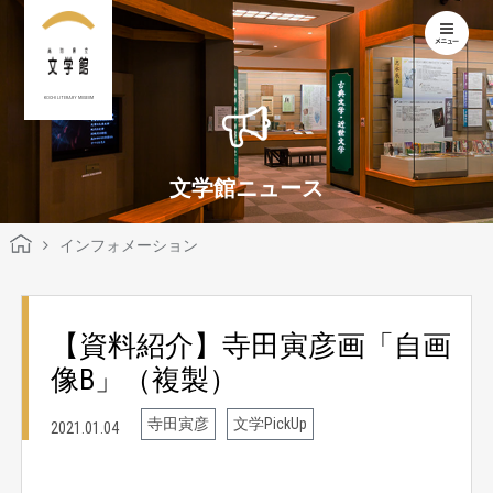
KOCHI LITERARY MUSEUM
文学館ニュース
インフォメーション
【資料紹介】寺田寅彦画「自画
像B」（複製）
寺田寅彦
文学PickUp
2021.01.04