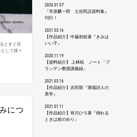
2026.01.07
『市原麟一郎 土佐民話資料集』
刊行！
2021.03.16
【作品紹介】中脇初枝著『きみは
いい子』
入るとすぐ目
台として様々
2020.11.19
【資料紹介】 上林暁 ノート「ブ
ランデン教授講義録」
2021.03.16
【作品紹介】吉田類『酒場詩人の
美学』
2021.01.11
みにつ
【作品紹介】有川ひろ著『倒れる
ときは前のめり』