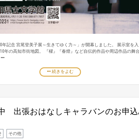
100年記念 宮尾登美子展～生きてゆく力～」が開幕しました。 展示室を
10年の高知市街地図。 『櫂』『春燈』など自伝的作品や周辺作品の舞
し
続きをよむ
中 出張おはなしキャラバンのお申込
せ
その他