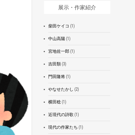
展示・作家紹介
柴田ケイコ
(1)
中山高陽
(1)
宮地佐一郎
(1)
吉田類
(3)
門田隆将
(1)
やなせたかし
(2)
横田稔
(1)
近現代の詩歌
(1)
現代の作家たち
(1)