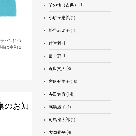
その他（古典）
(1)
小砂丘忠義
(1)
松谷みよ子
(1)
ラバンにつ
辻堂魁
(1)
頼書は令和８
畠中恵
(1)
近世文人
(8)
宮尾登美子
(10)
寺田寅彦
(14)
集のお知
高浜虚子
(1)
司馬遼太郎
(1)
大岡昇平
(4)