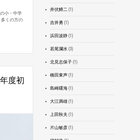
井伏鱒二
(1)
の小・中学
、多くの方の
吉井勇
(1)
浜田波静
(1)
若尾瀾水
(3)
北見志保子
(1)
橋田東声
(1)
ど年度初
島崎曙海
(1)
大江満雄
(1)
上田秋夫
(1)
片山敏彦
(1)