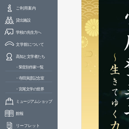
ご利用案内
貸出施設
学校の先生方へ
文学館について
高知と文学者たち
・50音別作家一覧
・寺田寅彦記念室
・宮尾文学の世界
ミュージアムショップ
館報
リーフレット