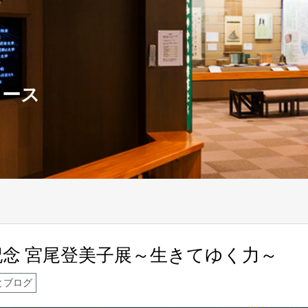
ュース
年記念 宮尾登美子展～生きてゆく力～
とブログ