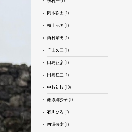
槇村浩
(1)
岡本弥太
(1)
横山充男
(1)
西村繁男
(1)
笹山久三
(1)
田島征彦
(1)
田島征三
(1)
中脇初枝
(10)
藤原緋沙子
(1)
有川ひろ
(7)
西澤保彦
(1)